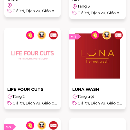
Tầng 3
Giải trí, Dịch vụ, Giáo dục & Thể thao
Giải trí, Dịch vụ, Giáo dục & Thể thao
MỚI
LIFE FOUR CUTS
LUNA WASH
Tầng 2
Tầng trệt
Giải trí, Dịch vụ, Giáo dục & Thể thao
Giải trí, Dịch vụ, Giáo dục & Thể thao
MỚI