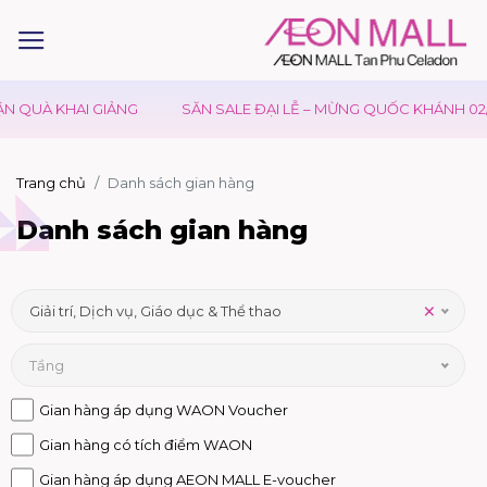
UÀ KHAI GIẢNG
SĂN SALE ĐẠI LỄ – MỪNG QUỐC KHÁNH 02/09
Trang chủ
Danh sách gian hàng
Danh sách gian hàng
×
Giải trí, Dịch vụ, Giáo dục & Thể thao
Tầng
Gian hàng áp dụng WAON Voucher
Gian hàng có tích điểm WAON
Gian hàng áp dụng AEON MALL E-voucher