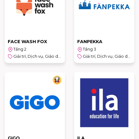
FACE WASH FOX
FANPEKKA
Tầng 2
Tầng 3
Giải trí, Dịch vụ, Giáo dục & Thể thao
Giải trí, Dịch vụ, Giáo dục & Thể thao
GIGO
ILA