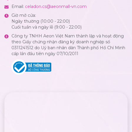
Email:
celadon.cs@aeonmall-vn.com
Giờ mở cửa:
Ngày thường (10:00 - 22:00)
Cuối tuần và ngày lễ (9:00 - 22:00)
Công ty TNHH Aeon Việt Nam thành lập và hoạt động
theo Giấy chứng nhận đăng ký doanh nghiệp số
0311241512 do Uỷ ban nhân dân Thành phố Hồ Chí Minh
cấp lần đầu tiên ngày 07/10/2011