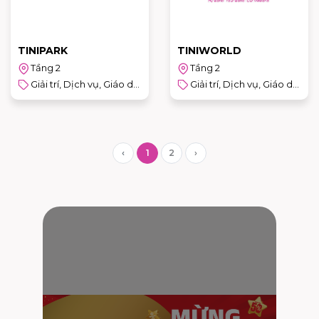
TINIPARK
TINIWORLD
Tầng 2
Tầng 2
Giải trí, Dịch vụ, Giáo dục & Thể thao
Giải trí, Dịch vụ, Giáo dục & Thể thao
‹
1
2
›