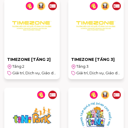
TIMEZONE [TẦNG 2]
TIMEZONE [TẦNG 3]
Tầng 2
Tầng 3
Giải trí, Dịch vụ, Giáo dục & Thể thao
Giải trí, Dịch vụ, Giáo dục & Thể thao