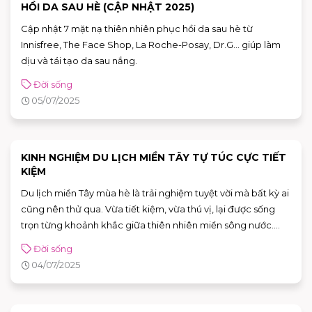
HỒI DA SAU HÈ (CẬP NHẬT 2025)
Cập nhật 7 mặt nạ thiên nhiên phục hồi da sau hè từ
Innisfree, The Face Shop, La Roche-Posay, Dr.G... giúp làm
dịu và tái tạo da sau nắng.
Đời sống
05/07/2025
KINH NGHIỆM DU LỊCH MIỀN TÂY TỰ TÚC CỰC TIẾT
KIỆM
Du lịch miền Tây mùa hè là trải nghiệm tuyệt vời mà bất kỳ ai
cũng nên thử qua. Vừa tiết kiệm, vừa thú vị, lại được sống
trọn từng khoảnh khắc giữa thiên nhiên miền sông nước.
Bạn đang dự định vi vu miền Tây Nam Bộ mà chưa biết bắt
Đời sống
đầu từ đâu?
04/07/2025