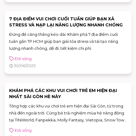
7 ĐỊA ĐIỂM VUI CHƠI CUỐI TUẦN GIÚP BẠN XẢ
STRESS VÀ NẠP LẠI NĂNG LƯỢNG NHANH CHÓNG
Đừng để căng thẳng kéo dài. Khám phá 7 địa điểm cuối
tuần gần TP.HCM giúp bạn giải tỏa stress và tái tạo năng
lượng nhanh chóng, dễ đi, tiết kiệm chi phí.
Đời sống
30/06/2025
KHÁM PHÁ CÁC KHU VUI CHƠI TRẺ EM HIỆN ĐẠI
NHẤT SÀI GÒN HÈ NÀY
Tổng hợp các khu vui chơi trẻ em hiện đại Sài Gòn, từ trong
nhà đến ngoài trời. Cùng bé trải nghiệm mùa hè năng động
tại TiNiWorld, Fanpekka, Molly Fantasy, Vietopia, Snow Town
và nhiều địa điểm hấp dẫn khác!
Đời sống