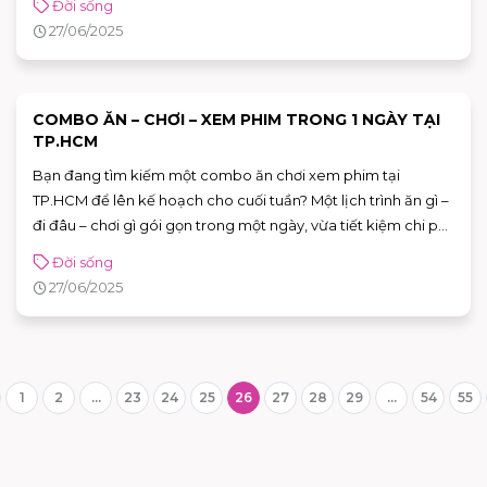
Đời sống
27/06/2025
COMBO ĂN – CHƠI – XEM PHIM TRONG 1 NGÀY TẠI
TP.HCM
Bạn đang tìm kiếm một combo ăn chơi xem phim tại
TP.HCM để lên kế hoạch cho cuối tuần? Một lịch trình ăn gì –
đi đâu – chơi gì gói gọn trong một ngày, vừa tiết kiệm chi phí,
vừa có trải nghiệm thú vị cùng bạn bè? Dưới đây là gợi ý
Đời sống
combo hoàn hảo: bắt đầu bằng CHIDORI COFFEE IN BED,
27/06/2025
no bụng với DOOKKI, tráng miệng bằng HOKKAIDO BAKED
CHEESE TART, và kết thúc bằng buổi xem phim tại rạp.
1
2
...
23
24
25
26
27
28
29
...
54
55