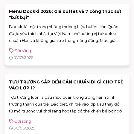
Menu Dookki 2026: Giá buffet và 7 công thức sốt
"bất bại"
Dookki là một trong những thương hiệu buffet Hàn Quốc
được yêu thích nhất tại Việt Nam nhờ hương vị tokbokki
chuẩn Hàn và không gian trẻ trung, năng động. Mức giá
Dookki dao động khoảng 139.000 VNĐ/người lớn, rất dễ tiếp
Đời sống
cận, thu hút đông đảo thực khách yêu thích ẩm thực Hàn.
01/07/2025
Hãy cùng AEON MALL Tân Phú Celadon khám phá chi tiết
menu và cập nhật giá vé Dookki mới nhất trong bài viết dưới
đây.
TỰU TRƯỜNG SẮP ĐẾN CẦN CHUẨN BỊ GÌ CHO TRẺ
VÀO LỚP 1?
Tựu trường luôn là dấu mốc quan trọng trong hành trình
trưởng thành của trẻ. Đặc biệt, khi trẻ vào lớp 1, sự thay đổi
từ môi trường vui chơi sang học tập có thể khiến bé bỡ ngỡ.
Đời sống
30/06/2025