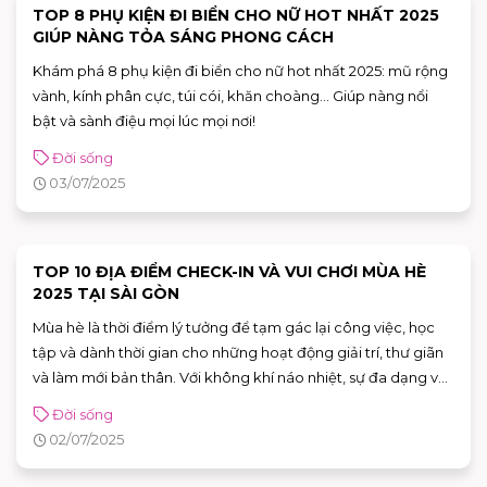
TOP 8 PHỤ KIỆN ĐI BIỂN CHO NỮ HOT NHẤT 2025
GIÚP NÀNG TỎA SÁNG PHONG CÁCH
Khám phá 8 phụ kiện đi biển cho nữ hot nhất 2025: mũ rộng
vành, kính phân cực, túi cói, khăn choàng… Giúp nàng nổi
bật và sành điệu mọi lúc mọi nơi!
Đời sống
03/07/2025
TOP 10 ĐỊA ĐIỂM CHECK-IN VÀ VUI CHƠI MÙA HÈ
2025 TẠI SÀI GÒN
Mùa hè là thời điểm lý tưởng để tạm gác lại công việc, học
tập và dành thời gian cho những hoạt động giải trí, thư giãn
và làm mới bản thân. Với không khí náo nhiệt, sự đa dạng về
địa điểm vui chơi và văn hóa trẻ trung, Sài Gòn luôn là điểm
Đời sống
đến hấp dẫn cho mọi lứa tuổi mỗi dịp hè về.
02/07/2025