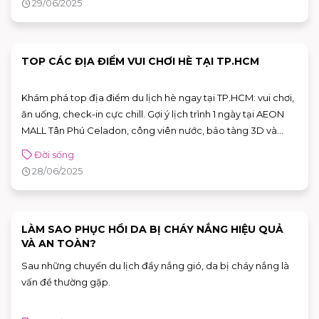
29/06/2025
TOP CÁC ĐỊA ĐIỂM VUI CHƠI HÈ TẠI TP.HCM
Khám phá top địa điểm du lịch hè ngay tại TP.HCM: vui chơi,
ăn uống, check-in cực chill. Gợi ý lịch trình 1 ngày tại AEON
MALL Tân Phú Celadon, công viên nước, bảo tàng 3D và
nhiều điểm hot khác.
Đời sống
28/06/2025
LÀM SAO PHỤC HỒI DA BỊ CHÁY NẮNG HIỆU QUẢ
VÀ AN TOÀN?
Sau những chuyến du lịch đầy nắng gió, da bị cháy nắng là
vấn đề thường gặp.