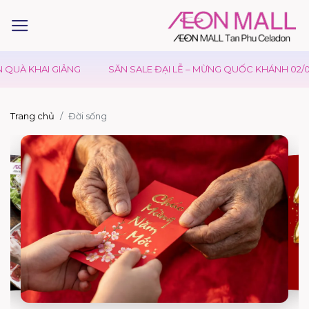
 KHAI GIẢNG
SĂN SALE ĐẠI LỄ – MỪNG QUỐC KHÁNH 02/09
Trang chủ
Đời sống