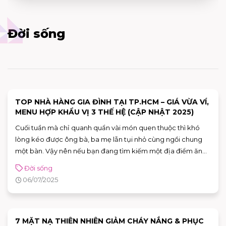
Đời sống
TOP NHÀ HÀNG GIA ĐÌNH TẠI TP.HCM – GIÁ VỪA VÍ,
MENU HỢP KHẨU VỊ 3 THẾ HỆ (CẬP NHẬT 2025)
Cuối tuần mà chỉ quanh quẩn vài món quen thuộc thì khó
lòng kéo được ông bà, ba mẹ lẫn tụi nhỏ cùng ngồi chung
một bàn. Vậy nên nếu bạn đang tìm kiếm một địa điểm ăn
uống tại TP.HCM có không gian thoải mái, món ăn đa dạng
Đời sống
và giá cả vừa túi tiền cho cả đại gia đình, thì bài viết này
06/07/2025
chính là “bản đồ cứu cánh” cuối tuần bạn không nên bỏ lỡ.
7 MẶT NẠ THIÊN NHIÊN GIẢM CHÁY NẮNG & PHỤC