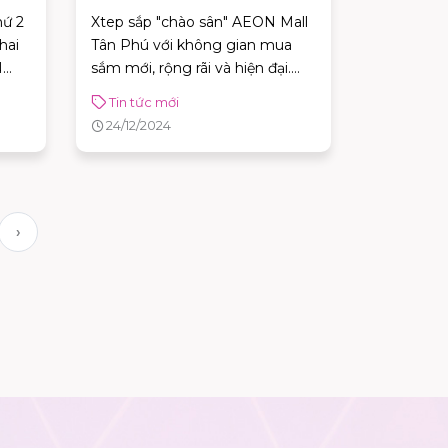
NAM
hứ 2
Xtep sắp "chào sân" AEON Mall
hai
Tân Phú với không gian mua
N
sắm mới, rộng rãi và hiện đại.
ạt
Tháng 1 này, hãy sẵn sàng khám
Tin tức mới
n
phá thế giới giày chạy bộ và thời
24/12/2024
trang thể thao đẳng cấp, trải
nghiệm các dòng sản phẩm
mới nhất của Xtep
›