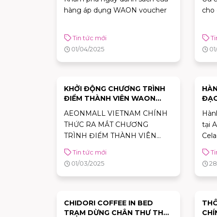
- 3
hàng áp dụng WAON voucher
cho
TÂN
Tin tức mới
Ti
01/04/2025
01
KHỞI ĐỘNG CHƯƠNG TRÌNH
HÀN
ĐIỂM THÀNH VIÊN WAON
ĐẠO
POINT
CHI
AEONMALL VIETNAM CHÍNH
Hành
THỨC RA MẮT CHƯƠNG
tại
TRÌNH ĐIỂM THÀNH VIÊN
Cela
WAON
động
Tin tức mới
Ti
tron
01/03/2025
28
chún
và y
đang
CHIDORI COFFEE IN BED
THÔ
TRẠM DỪNG CHÂN THƯ THÁI
CHÍ