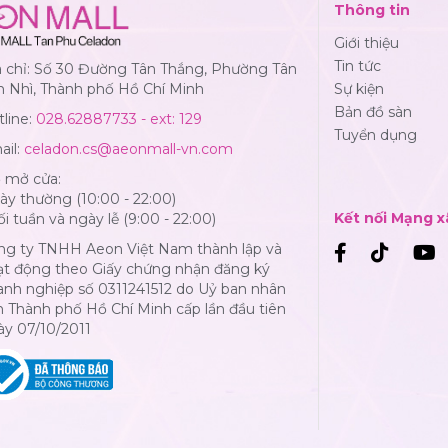
Thông tin
Giới thiệu
Tin tức
a chỉ: Số 30 Đường Tân Thắng, Phường Tân
n Nhì, Thành phố Hồ Chí Minh
Sự kiện
Bản đồ sàn
line:
028.62887733 - ext: 129
Tuyển dụng
ail:
celadon.cs@aeonmall-vn.com
ờ mở cửa:
y thường (10:00 - 22:00)
Kết nối Mạng x
i tuần và ngày lễ (9:00 - 22:00)
ng ty TNHH Aeon Việt Nam thành lập và
ạt động theo Giấy chứng nhận đăng ký
anh nghiệp số 0311241512 do Uỷ ban nhân
 Thành phố Hồ Chí Minh cấp lần đầu tiên
ày 07/10/2011