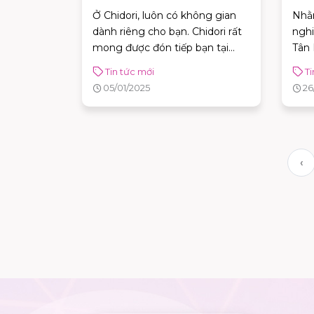
GIỮA KHÔNG GIAN NĂNG
TRÊ
Ở Chidori, luôn có không gian
Nhằm
ĐỘNG
VIE
dành riêng cho bạn. Chidori rất
ngh
mong được đón tiếp bạn tại
Tân Ph
tầng 2 - AEON MALL Tân Phú
về v
Tin tức mới
Ti
Celadon vào ngày khai trương
TÍC
05/01/2025
26
chính thức 15/01/2025!
AEO
từ n
‹