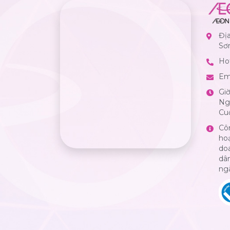
Đị
Sơ
Hot
Em
Gi
Ngà
Cuố
Cô
ho
do
dân
ng