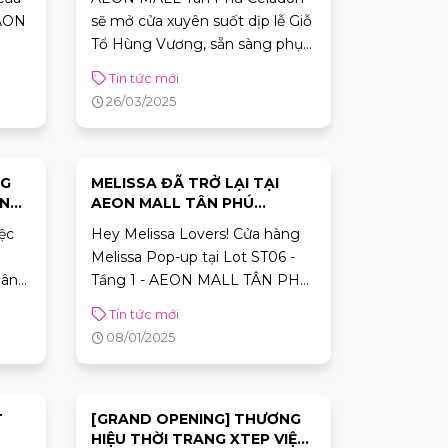
WAON
sẽ mở cửa xuyên suốt dịp lễ Giỗ
Tổ Hùng Vương, sẵn sàng phục
vụ nhu cầu mua sắm, giải trí và
Tin tức mới
ăn uống của bạn.
26/03/2025
NG
MELISSA ĐÃ TRỞ LẠI TẠI
ÀNH
AEON MALL TÂN PHÚ
ÁCH
CELADON!
ệc
Hey Melissa Lovers! Cửa hàng
Melissa Pop-up tại Lot ST06 -
hân
Tầng 1 - AEON MALL TÂN PHÚ
CELADON chính thức trở lại
Tin tức mới
rds)
ngày 05/01/2025
08/01/2025
T
[GRAND OPENING] THƯƠNG
HIỆU THỜI TRANG XTEP VIỆT