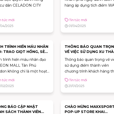
0.06.2025 TẠI AEON MALL
 cư dân CELADON CITY
hàng áp dụng tích điểm 
 PHÚ CELADON
n tức mới
Tin tức mới
/04/2025
01/04/2025
H TRÌNH HIẾN MÁU NHÂN
THÔNG BÁO QUAN TRỌ
: TRAO GIỌT HỒNG, SẺ
VỀ VIỆC SỬ DỤNG XU TH
A YÊU THƯƠNG
VIÊN CHƯƠNG TRÌNH KH
 trình hiến máu nhân đạo
Thông báo quan trọng về vi
HÀNG THÂN THIẾT
 AEON MALL Tân Phú
sử dụng điểm thành viên
AEONMALL VIETNAM
don không chỉ là một hoạt
chương trình khách hàng t
(AEONMALL VIETNAM
 – đó là một phần nhỏ
REWARDS)
thiết AEONMALL Vietnam
n tức mới
Tin tức mới
g nỗ lực lớn của cộng đồng
(AEONMALL Vietnam Rewa
/02/2025
21/01/2025
g ta để mang lại sự sống
êu thương cho những ai
 cần sự giúp đỡ.
NG BÁO CẬP NHẬT
CHÀO MỪNG MAXXSPOR
NH SÁCH THÀNH VIÊN
POP-UP STORE KHAI