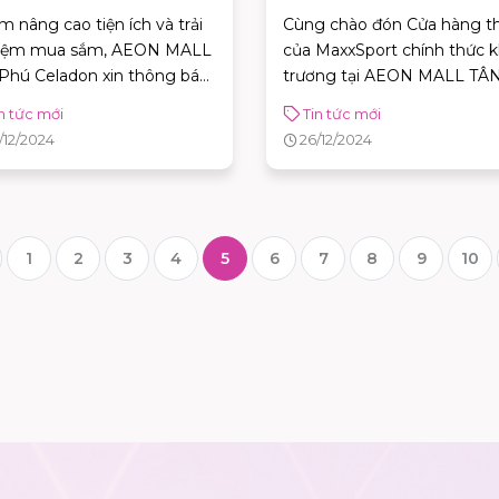
N ỨNG DỤNG AEONMALL
TRƯƠNG TẠI AEON MALL
 nâng cao tiện ích và trải
Cùng chào đón Cửa hàng t
TNAM
TÂN PHÚ CELADON
iệm mua sắm, AEON MALL
của MaxxSport chính thức k
ú Celadon xin thông báo
trương tại AEON MALL TÂ
iệc điều chỉnh CHÍNH SÁCH
PHÚ CELADON với hàng lo
n tức mới
Tin tức mới
H XU trên ứng dụng
chương trình ưu đãi hấp dẫ
/12/2024
26/12/2024
NMALL Vietnam, áp dụng
gày 01/01/2025
1
2
3
4
5
6
7
8
9
10