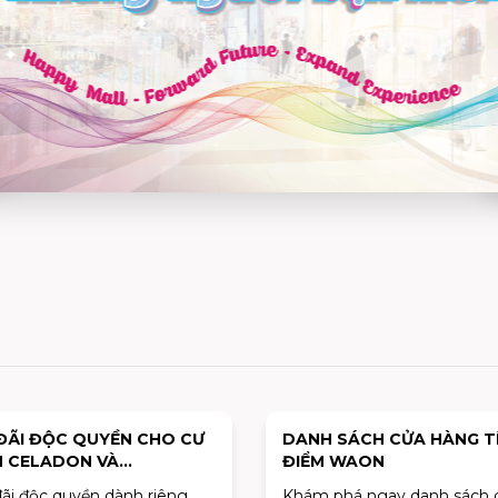
ĐÃI ĐỘC QUYỀN CHO CƯ
DANH SÁCH CỬA HÀNG T
 CELADON VÀ
ĐIỂM WAON
ICEHAUS | TỪ 01.04.2025
ãi độc quyền dành riêng
Khám phá ngay danh sách 