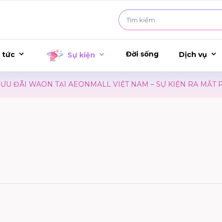
Đời sống
 tức
Dịch vụ
Sự kiện
ÃI WAON TẠI AEONMALL VIỆT NAM – SỰ KIỆN RA MẮT PHIM