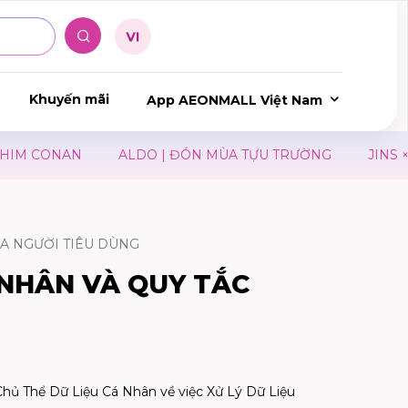
Khuyến mãi
App AEONMALL Việt Nam
ONAN
ALDO | ĐÓN MÙA TỰU TRƯỜNG
JINS × THE G
ỦA NGƯỜI TIÊU DÙNG
 NHÂN VÀ QUY TẮC
Chủ Thể Dữ Liệu Cá Nhân về việc Xử Lý Dữ Liệu