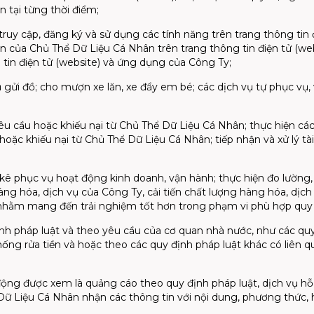
 tại từng thời điểm;
truy cập, đăng ký và sử dụng các tính năng trên trang thông tin 
oản của Chủ Thể Dữ Liệu Cá Nhân trên trang thông tin điện tử (we
tin điện tử (website) và ứng dụng của Công Ty;
ủ gửi đồ; cho mượn xe lăn, xe đẩy em bé; các dịch vụ tự phục vụ, 
yêu cầu hoặc khiếu nại từ Chủ Thể Dữ Liệu Cá Nhân; thực hiện các 
hoặc khiếu nại từ Chủ Thể Dữ Liệu Cá Nhân; tiếp nhận và xử lý tài
g kê phục vụ hoạt động kinh doanh, vận hành; thực hiện đo lường,
àng hóa, dịch vụ của Công Ty, cải tiến chất lượng hàng hóa, dịch
 nhằm mang đến trải nghiệm tốt hơn trong phạm vi phù hợp quy 
nh pháp luật và theo yêu cầu của cơ quan nhà nước, như các quy 
 chống rửa tiền và hoặc theo các quy định pháp luật khác có liê
động được xem là quảng cáo theo quy định pháp luật, dịch vụ hỗ
ữ Liệu Cá Nhân nhận các thông tin với nội dung, phương thức, h