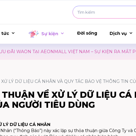
Đời sống
 tức
Dịch vụ
Sự kiện
WAON TẠI AEONMALL VIỆT NAM – SỰ KIỆN RA MẮT PHIM C
XỬ LÝ DỮ LIỆU CÁ NHÂN VÀ QUY TẮC BẢO VỆ THÔNG TIN C
THUẬN VỀ XỬ LÝ DỮ LIỆU CÁ
ỦA NGƯỜI TIÊU DÙNG
 LÝ DỮ LIỆU CÁ NHÂN
hân (“Thông Báo”) này xác lập sự thỏa thuận giữa Công Ty và 