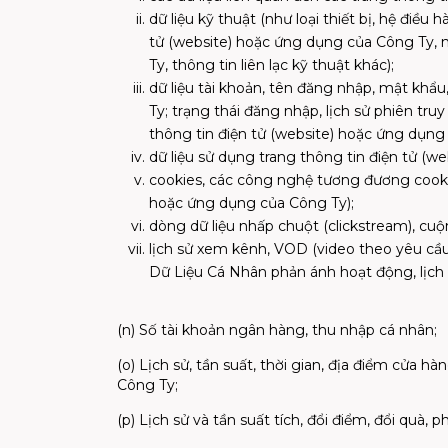
dữ liệu kỹ thuật (như loại thiết bị, hệ điều 
tử (website) hoặc ứng dụng của Công Ty, n
Ty, thông tin liên lạc kỹ thuật khác);
dữ liệu tài khoản, tên đăng nhập, mật khẩu
Ty; trạng thái đăng nhập, lịch sử phiên tr
thông tin điện tử (website) hoặc ứng dụng
dữ liệu sử dụng trang thông tin điện tử (w
cookies, các công nghệ tương đương cookies 
hoặc ứng dụng của Công Ty);
dòng dữ liệu nhấp chuột (clickstream), cuộ
lịch sử xem kênh, VOD (video theo yêu cầu)
Dữ Liệu Cá Nhân phản ánh hoạt động, lịch
(n) Số tài khoản ngân hàng, thu nhập cá nhân;
(o) Lịch sử, tần suất, thời gian, địa điểm cửa h
Công Ty;
(p) Lịch sử và tần suất tích, đổi điểm, đổi quà,