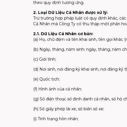
theo quy định tương ứng.
2. Loại Dữ Liệu Cá Nhân được xử lý:
Trừ trường hợp pháp luật có quy định khác, các
Cá Nhân mà Công Ty có thu thập một phần hoặ
2.1. Dữ Liệu Cá Nhân cơ bản:
(a) Họ, chữ đệm và tên khai sinh, tên gọi khác (
(b) Ngày, tháng, năm sinh; ngày, tháng, năm ch
(c) Giới tính;
(d) Nơi sinh, nơi đăng ký khai sinh, nơi đăng ký t
(e) Quốc tịch;
(f) Hình ảnh của cá nhân;
(g) Số điện thoại; số định danh cá nhân, số hộ ch
(h) Số giấy phép lái xe, số biển số xe;
(i) Tình trạng hôn nhân;