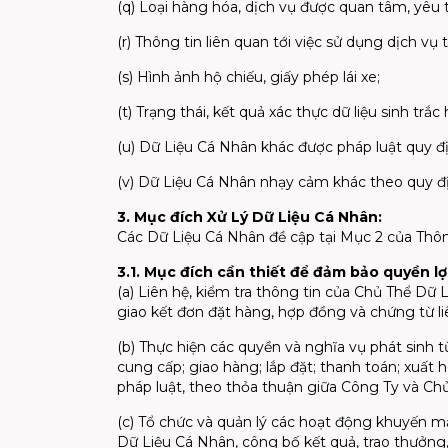
(q) Loại hàng hóa, dịch vụ được quan tâm, yêu
(r) Thông tin liên quan tới việc sử dụng dịch vụ
(s) Hình ảnh hộ chiếu, giấy phép lái xe;
(t) Trạng thái, kết quả xác thực dữ liệu sinh trắc
(u) Dữ Liệu Cá Nhân khác được pháp luật quy đ
(v) Dữ Liệu Cá Nhân nhạy cảm khác theo quy địn
3. Mục đích Xử Lý Dữ Liệu Cá Nhân:
Các Dữ Liệu Cá Nhân đề cập tại Mục 2 của Thôn
3.1. Mục đích cần thiết để đảm bảo quyền l
(a) Liên hệ, kiểm tra thông tin của Chủ Thể Dữ
giao kết đơn đặt hàng, hợp đồng và chứng từ l
(b) Thực hiện các quyền và nghĩa vụ phát sinh
cung cấp; giao hàng; lắp đặt; thanh toán; xuất hó
pháp luật, theo thỏa thuận giữa Công Ty và Chủ
(c) Tổ chức và quản lý các hoạt động khuyến mạ
Dữ Liệu Cá Nhân, công bố kết quả, trao thưởng,