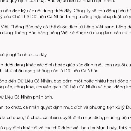
eo quy định của Luật Bảo vệ dữ liệu cá nhân hiện hành.
n nên đọc kỹ các nội dung dưới đây. Công Ty sẽ chủ động tiến 
g ý của Chủ Thể Dữ Liệu Cá Nhân trong trường hợp pháp luật có 
Việt. Thông Báo này có thể được dịch từ tiếng Việt sang tiếng 
i dung Thông Báo bằng tiếng Việt sẽ được sử dụng làm căn cứ chí
có ý nghĩa như sau đây:
 tin dưới dạng khác xác định hoặc giúp xác định một con người 
hi khử nhận dạng không còn là Dữ Liệu Cá Nhân.
ộng đến Dữ Liệu Cá Nhân, bao gồm một hoặc nhiều hoạt động như
cung cấp, công khai, chuyển giao Dữ Liệu Cá Nhân và hoạt động 
Dữ Liệu Cá Nhân phản ánh.
an, tổ chức, cá nhân quyết định mục đích và phương tiện xử lý D
:
là cơ quan, tổ chức, cá nhân quyết định mục đích, phương tiện v
 quy định khác đi về các chữ được viết hoa tại Mục 1 này, thì ý n