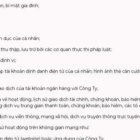
n, bí mật gia đình;
ình dục của cá nhân;
thu thập, lưu trữ bởi các cơ quan thực thi pháp luật;
định vị;
ập tài khoản định danh điện tử của cá nhân; hình ảnh thẻ căn c
giao dịch của tài khoản ngân hàng với Công Ty;
in về hoạt động, lịch sử giao dịch tài chính, chứng khoán, bảo hi
 dịch vụ trung gian thanh toán, chứng khoán, bảo hiểm, các tổ
 dịch vụ viễn thông, mạng xã hội, dịch vụ truyền thông trực tuy
 sử hoạt động trên không gian mạng như:
tin điện tử (website) hoặc ứng dụng của Công Ty;