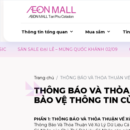
Thông tin tổng quan
Mua sắm
Tin
SĂN SALE ĐẠI LỄ – MỪNG QUỐC KHÁNH 02/09
ƯU ĐÃI 
Trang chủ
THÔNG BÁO VÀ THỎA THUẬN VỀ 
THÔNG BÁO VÀ THỎA 
BẢO VỆ THÔNG TIN C
PHẦN 1: THÔNG BÁO VÀ THỎA THUẬN VỀ XỬ
Thông Báo Và Thỏa Thuận Về Xử Lý Dữ Liệu Cá N