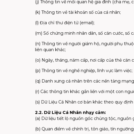
(j) Thông tin về mối quan hệ gia đình (cha mẹ, c
(k) Thông tin về tài khoản số của cá nhân;
(l) Địa chỉ thư điện tử (email);
(m) Số chứng minh nhân dân, số căn cước, số c
(n) Thông tin về người giám hộ, người phụ thuộc
liên quan khác;
(o) Ngày, tháng, năm cấp, nơi cấp của thẻ căn 
(p) Thông tin về nghề nghiệp, lĩnh vực làm việc;
(q) Danh xưng cá nhân trên các nền tảng mạng 
(r) Các thông tin khác gắn liền với một con n
(s) Dữ Liệu Cá Nhân cơ bản khác theo quy định 
2.2. Dữ Liệu Cá Nhân nhạy cảm:
(a) Dữ liệu tiết lộ nguồn gốc chủng tộc, nguồn 
(b) Quan điểm về chính trị, tôn giáo, tín ngưỡng