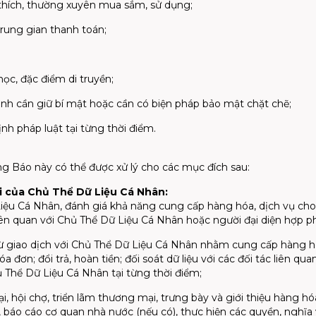
 thích, thường xuyên mua sắm, sử dụng;
 trung gian thanh toán;
 học, đặc điểm di truyền;
ịnh cần giữ bí mật hoặc cần có biện pháp bảo mật chặt chẽ;
h pháp luật tại từng thời điểm.
g Báo này có thể được xử lý cho các mục đích sau:
ợi của Chủ Thể Dữ Liệu Cá Nhân:
 Liệu Cá Nhân, đánh giá khả năng cung cấp hàng hóa, dịch vụ cho
iên quan với Chủ Thể Dữ Liệu Cá Nhân hoặc người đại diện hợp 
 từ giao dịch với Chủ Thể Dữ Liệu Cá Nhân nhằm cung cấp hàng 
a đơn; đổi trả, hoàn tiền; đối soát dữ liệu với các đối tác liên q
 Thể Dữ Liệu Cá Nhân tại từng thời điểm;
i, hội chợ, triển lãm thương mại, trưng bày và giới thiệu hàng 
 báo cáo cơ quan nhà nước (nếu có), thực hiện các quyền, nghĩa 