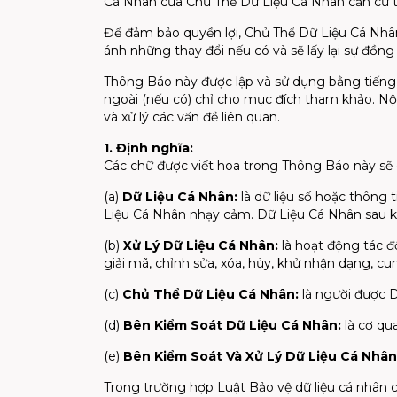
Cá Nhân của Chủ Thể Dữ Liệu Cá Nhân căn cứ th
Để đảm bảo quyền lợi, Chủ Thể Dữ Liệu Cá Nhâ
ánh những thay đổi nếu có và sẽ lấy lại sự đồn
Thông Báo này được lập và sử dụng bằng tiếng 
ngoài (nếu có) chỉ cho mục đích tham khảo. Nộ
và xử lý các vấn đề liên quan.
1. Định nghĩa:
Các chữ được viết hoa trong Thông Báo này sẽ 
(a)
Dữ Liệu Cá Nhân:
là dữ liệu số hoặc thông
Liệu Cá Nhân nhạy cảm. Dữ Liệu Cá Nhân sau k
(b)
Xử Lý Dữ Liệu Cá Nhân:
là hoạt động tác đ
giải mã, chỉnh sửa, xóa, hủy, khử nhận dạng, 
(c)
Chủ Thể Dữ Liệu Cá Nhân:
là người được 
(d)
Bên Kiểm Soát Dữ Liệu Cá Nhân:
là cơ qu
(e)
Bên Kiểm Soát Và Xử Lý Dữ Liệu Cá Nhân
Trong trường hợp Luật Bảo vệ dữ liệu cá nhân có