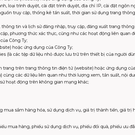
hành, loại trình duyệt, cài đặt trình duyệt, địa chỉ IP, cài đặt ngôn
guồn truy cập, thống kê tần suất, thời gian sử dụng trang thôn
, thông tin và lịch sử đăng nhập, truy cập, đăng xuất trang thôn
uy cập, phương thức xác thực, cũng như các hoạt động liên quan đ
 của Công Ty;
ebsite) hoặc ứng dụng của Công Ty;
(là các tệp dữ liệu nhỏ được lưu trữ trên thiết bị của người dùn
n trang trên trang thông tin điện tử (website) hoặc ứng dụng củ
 cùng các dữ liệu liên quan như thời lượng xem, tần suất, nội d
 sử hoạt động trên không gian mạng khác;
àng mua sắm hàng hóa, sử dụng dịch vụ, giá trị thành tiền, giá trị
 phiếu mua hàng, phiếu sử dụng dịch vụ, phiếu đổi quà, phiếu ưu đãi