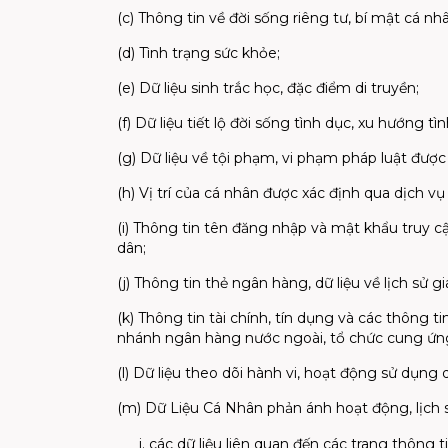
(c) Thông tin về đời sống riêng tư, bí mật cá nhâ
(d) Tình trạng sức khỏe;
(e) Dữ liệu sinh trắc học, đặc điểm di truyền;
(f) Dữ liệu tiết lộ đời sống tình dục, xu hướng t
(g) Dữ liệu về tội phạm, vi phạm pháp luật được 
(h) Vị trí của cá nhân được xác định qua dịch vụ 
(i) Thông tin tên đăng nhập và mật khẩu truy c
dân;
(j) Thông tin thẻ ngân hàng, dữ liệu về lịch sử 
(k) Thông tin tài chính, tín dụng và các thông t
nhánh ngân hàng nước ngoài, tổ chức cung ứng
(l) Dữ liệu theo dõi hành vi, hoạt động sử dụng
(m) Dữ Liệu Cá Nhân phản ánh hoạt động, lịch
các dữ liệu liên quan đến các trang thông 