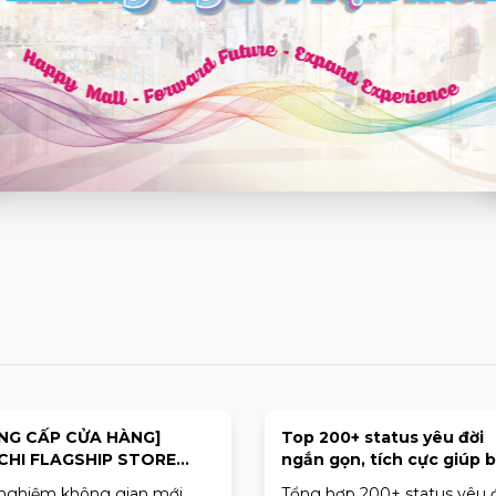
NG CẤP CỬA HÀNG]
Top 200+ status yêu đời
CHI FLAGSHIP STORE
ngắn gọn, tích cực giúp 
NH THỨC MỞ BÁN
vui vẻ mỗi ngày
 nghiệm không gian mới
Tổng hợp 200+ status yêu 