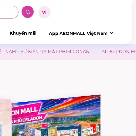
Khuyến mãi
App AEONMALL Việt Nam
M – SỰ KIỆN RA MẮT PHIM CONAN
ALDO | ĐÓN MÙA T