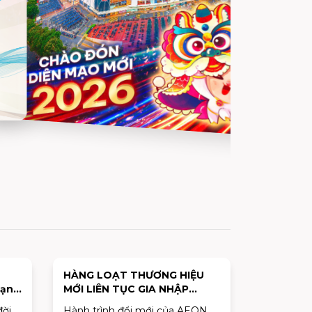
HÀNG LOẠT THƯƠNG HIỆU
bạn
MỚI LIÊN TỤC GIA NHẬP
AEON MALL TÂN PHÚ
đời
Hành trình đổi mới của AEON