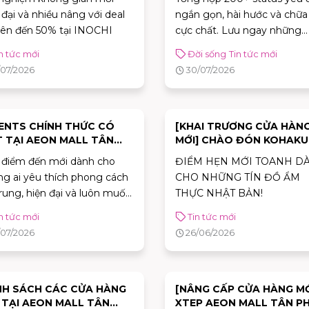
 đại và nhiều nâng với deal
ngắn gọn, hài hước và chữa
lên đến 50% tại INOCHI
cực chất. Lưu ngay những
caption tích cực giúp bạn vu
n tức mới
Đời sống
Tin tức mới
và tràn đầy năng lượng mỗi
/07/2026
30/07/2026
ngày!
ENTS CHÍNH THỨC CÓ
[KHAI TRƯƠNG CỬA HÀN
 TẠI AEON MALL TÂN
MỚI] CHÀO ĐÓN KOHAKU
 CELADON
RAMEN & UDON EXPRESS
 điểm đến mới dành cho
ĐIỂM HẸN MỚI TOANH D
AEON MALL TÂN PHÚ
g ai yêu thích phong cách
CHO NHỮNG TÍN ĐỒ ẨM
CELADON
trung, hiện đại và luôn muốn
THỰC NHẬT BẢN!
hiện cá tính riêng.
n tức mới
Tin tức mới
/07/2026
26/06/2026
H SÁCH CÁC CỬA HÀNG
[NÂNG CẤP CỬA HÀNG MỚ
 TẠI AEON MALL TÂN
XTEP AEON MALL TÂN P