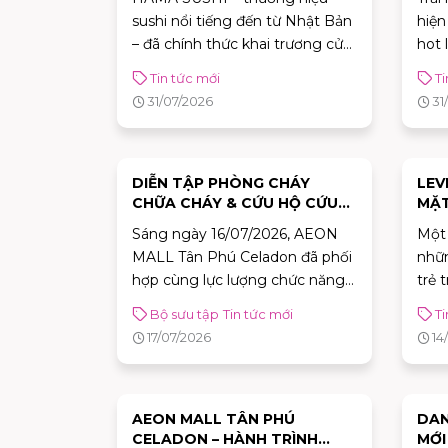
ĐẦU TIÊN TẠI VIỆT NAM
sushi nổi tiếng đến từ Nhật Bản
hiện
– đã chính thức khai trương cửa
hot 
hàng đầu tiên tại Việt Nam tại
Tin tức mới
Ti
AEON MALL Tân Phú Celadon.
31/07/2026
31
Bên cạnh trải nghiệm ẩm thực
chuẩn Nhật, khách hàng còn có
cơ hội tham gia chuỗi hoạt
động đặc biệt và nhận nhiều
DIỄN TẬP PHÒNG CHÁY
LEV
CHỮA CHÁY & CỨU HỘ CỨU
MẶT
phần quà hấp dẫn đến hết ngày
NẠN TẠI AEON MALL TÂN
PHÚ
02/08.
Sáng ngày 16/07/2026, AEON
Một
PHÚ CELADON
MALL Tân Phú Celadon đã phối
nhữn
hợp cùng lực lượng chức năng
trẻ 
tổ chức thành công buổi diễn
thể 
Bộ sưu tập
Tin tức mới
Ti
tập Phòng cháy, chữa cháy và
17/07/2026
14
Cứu hộ, cứu nạn. Hoạt động
góp phần nâng cao khả năng
ứng phó với các tình huống
khẩn cấp, khẳng định cam kết
AEON MALL TÂN PHÚ
DAN
CELADON – HÀNH TRÌNH
MỚI
xây dựng môi trường mua sắm,