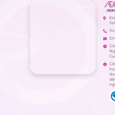
Đị
Sơ
Hot
Em
Gi
Ngà
Cuố
Cô
ho
do
dân
ng