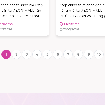
 CELADON
CELADON
chào các thương hiệu mới
Xtep chính thức chào đón 
o sân tại AEON MALL Tân
hàng mới tại AEON MALL 
Celadon. 2026 sẽ là một
PHÚ CELADON với không 
''F5'' diện mạo mới cực xịn,
mua sắm thể thao hiện đại
n tức mới
Tin tức mới
 xem thương hiệu nào sẽ
cho cộng đồng yêu vận độ
/05/2026
13/05/2026
 kiến khách hàng Tân Phú!
và thời trang năng động c
hàng loạt ưu đãi hấp dẫn d
riêng cho các X-Fans.
1
2
3
4
5
6
7
8
9
10