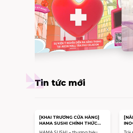
Tin tức mới
[KHAI TRƯƠNG CỬA HÀNG]
[NÂ
HAMA SUSHI CHÍNH THỨC
INO
KHAI TRƯƠNG – CỬA HÀNG
CHÍ
HAMA SUSHI – thương hiệu
Trải