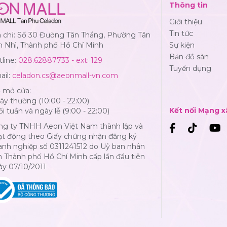
Thông tin
Giới thiệu
Tin tức
a chỉ: Số 30 Đường Tân Thắng, Phường Tân
n Nhì, Thành phố Hồ Chí Minh
Sự kiện
Bản đồ sàn
line:
028.62887733 - ext: 129
Tuyển dụng
ail:
celadon.cs@aeonmall-vn.com
ờ mở cửa:
y thường (10:00 - 22:00)
Kết nối Mạng x
i tuần và ngày lễ (9:00 - 22:00)
ng ty TNHH Aeon Việt Nam thành lập và
ạt động theo Giấy chứng nhận đăng ký
anh nghiệp số 0311241512 do Uỷ ban nhân
 Thành phố Hồ Chí Minh cấp lần đầu tiên
ày 07/10/2011