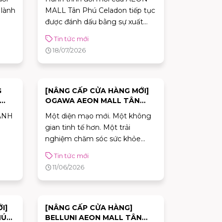
CELADON
 lành
MALL Tân Phú Celadon tiếp tục
được đánh dấu bằng sự xuất
i vẻ
hiện của hàng loạt thương hiệu
Tin tức mới
mới trong năm 2026. Từ thời
18/07/2026
trang, ẩm thực đến phong cách
sống, cùng hơn 100 thương
hiệu sẽ lần lượt ra mắt, mang
đến những trải nghiệm mua
G
[NÂNG CẤP CỬA HÀNG MỚI]
OGAWA AEON MALL TÂN
sắm và giải trí ngày càng đa
 TẠI
PHÚ CELADON
dạng cho khách hàng.
ÀNH
Một diện mạo mới. Một không
gian tinh tế hơn. Một trải
nghiệm chăm sóc sức khỏe
trọn vẹn hơn.
Tin tức mới
11/06/2026
I]
[NÂNG CẤP CỬA HÀNG]
HÚ
BELLUNI AEON MALL TÂN