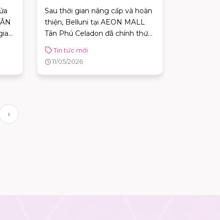
PHÚ CELADON CHÍNH THỨC
cửa
Sau thời gian nâng cấp và hoàn
KHAI TRƯƠNG DIỆN MẠO MỚI
TÂN
thiện, Belluni tại AEON MALL
gian
Tân Phú Celadon đã chính thức
 dành
trở lại với diện mạo hoàn toàn
Tin tức mới
ng
mới - hiện đại hơn, rộng rãi hơn,
11/05/2026
ùng
qua đó mang đến trải nghiệm
ành
mua sắm tiện nghi hơn dành
cho quý khách hàng.
›