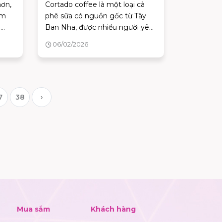
hơn,
Cortado coffee là một loại cà
ệm
phê sữa có nguồn gốc từ Tây
i
Ban Nha, được nhiều người yêu
ù
thích nhờ hương vị đậm nhưng
06/02/2026
Lungo
không quá gắt. Tuy nhiên,
bật
không phải ai cũng hiểu rõ
Cortado coffee là gì và cách sử
dụng tốt cho sức khỏe.
7
38
›
Mua sắm
Khách hàng