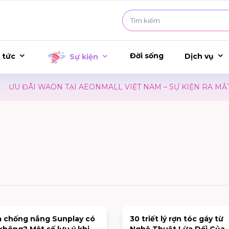
Đời sống
 tức
Dịch vụ
Sự kiện
U ĐÃI WAON TẠI AEONMALL VIỆT NAM – SỰ KIỆN RA MẮT P
 chống nắng Sunplay có
30 triết lý rợn tóc gáy từ