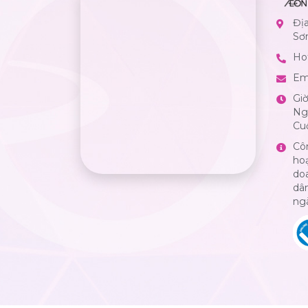
Đị
Sơ
Hot
Em
Gi
Ngà
Cuố
Cô
ho
do
dân
ng