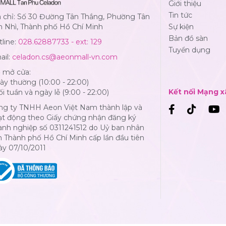
Giới thiệu
Tin tức
a chỉ: Số 30 Đường Tân Thắng, Phường Tân
n Nhì, Thành phố Hồ Chí Minh
Sự kiện
Bản đồ sàn
line:
028.62887733 - ext: 129
Tuyển dụng
ail:
celadon.cs@aeonmall-vn.com
ờ mở cửa:
y thường (10:00 - 22:00)
Kết nối Mạng x
i tuần và ngày lễ (9:00 - 22:00)
ng ty TNHH Aeon Việt Nam thành lập và
ạt động theo Giấy chứng nhận đăng ký
anh nghiệp số 0311241512 do Uỷ ban nhân
 Thành phố Hồ Chí Minh cấp lần đầu tiên
ày 07/10/2011