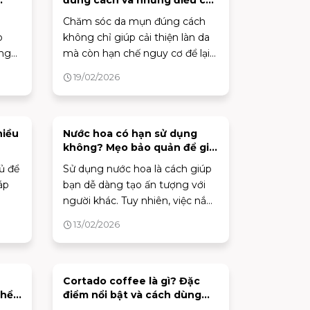
đúng cách và những điều cần
biết
h
Chăm sóc da mụn đúng cách
o
không chỉ giúp cải thiện làn da
ng
mà còn hạn chế nguy cơ để lại
sẹo và vết thâm. Bài viết dưới
19/02/2026
đây sẽ mang đến góc nhìn
chuyên sâu cùng các bước
chăm sóc khoa học, hỗ trợ bạn
kiểm soát mụn hiệu quả và duy
hiều
Nước hoa có hạn sử dụng
không? Mẹo bảo quản để giữ
trì làn da khỏe mạnh lâu dài.
hương lâu bền
ủ để
Sử dụng nước hoa là cách giúp
áp
bạn dễ dàng tạo ấn tượng với
người khác. Tuy nhiên, việc nắm
rõ hạn sử dụng nước hoa sẽ
13/02/2026
giúp giữ hương thơm nguyên
bản lâu dài và tránh tình trạng
nước hoa hết hạn gây khó chịu.
Vậy nước hoa có hạn sử dụng
Cortado coffee là gì? Đặc
thể
điểm nổi bật và cách dùng
không?
tốt cho sức khỏe