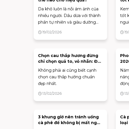
thế nào cho hiệu quả?
tốt 
lựa
Da khô luôn là nỗi ám ảnh của
Kem
nhiều người. Dầu dừa với thành
tốt 
phần tự nhiên và giàu dưỡng
ngườ
chất, được xem là một giải pháp
sản 
19/02/2026
19
hiệu quả để khắc phục tình
này 
trạng này. Vậy làm thế nào để
phần
dưỡng da khô bằng dầu dừa
của
đúng cách và hiệu quả?
nắng
Chọn cau thắp hương đừng
Pho
chỉ chọn quả to, vỏ nhẵn: Đây
2026
quyế
mới là 3 điểm cần nhìn, chỉ
nhà
của 
Không phải ai cũng biết cạnh
Năm
người "sành" mới biết
“qu
chọn cau thắp hưởng chuẩn
năng
đẹp nhất.
động
chỉ 
13/02/2026
13
đón t
3 khung giờ nên tránh uống
Cà 
cà phê để không bị mất ngủ,
loại
mệt mỏi
Cap