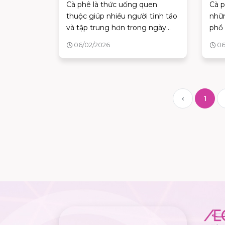
Cà phê là thức uống quen
Cà p
thuộc giúp nhiều người tỉnh táo
nhữ
và tập trung hơn trong ngày
phổ 
làm việc. Tuy nhiên nếu dùng
hươn
06/02/2026
06
không đúng thời điểm, cà phê
phù 
lại dễ trở thành nguyên nhân
Vậy 
gây mất ngủ và cảm giác mệt
nào 
mỏi kéo dài.
Cap
‹
1