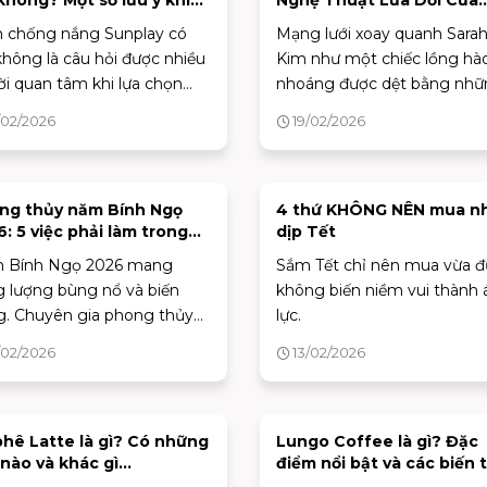
không? Một số lưu ý khi
Nghệ Thuật Lừa Dối Của
 chọn kem chống nắng
Sarah
 chống nắng Sunplay có
Mạng lưới xoay quanh Sara
không là câu hỏi được nhiều
Kim như một chiếc lồng hà
i quan tâm khi lựa chọn
nhoáng được dệt bằng nhữ
phẩm bảo vệ da. Bài viết
lời dối trá.
/02/2026
19/02/2026
sẽ đánh giá chi tiết thành
, công dụng và độ an toàn
 một số dòng kem chống
 Sunplay, giúp bạn đưa ra
ng thủy năm Bính Ngọ
4 thứ KHÔNG NÊN mua n
: 5 việc phải làm trong
dịp Tết
t định phù hợp với làn da
 nếu không muốn tài lộc
mình.
 Bính Ngọ 2026 mang
Sắm Tết chỉ nên mua vừa đ
ay xe”
 lượng bùng nổ và biến
không biến niềm vui thành 
. Chuyên gia phong thủy
lực.
ra 5 cách sắp xếp nhà cửa để
/02/2026
13/02/2026
ài lộc, tránh rủi ro.
phê Latte là gì? Có những
Lungo Coffee là gì? Đặc
 nào và khác gì
điểm nổi bật và các biến 
puccino?
phổ biến