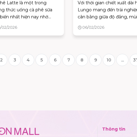
hê Latte là một trong
Với thời gian chiết xuất dài 
ng thức uống cà phê sữa
Lungo mang đến trải nghi
biến nhất hiện nay nhờ
cân bằng giữa độ đắng, mù
g vị dịu nhẹ, dễ uống và
thơm và lượng caffeine, ph
/02/2026
06/02/2026
hợp với nhiều đối tượng.
hợp nhiều đối tượng. Vậy 
Latte là gì, có những loại
Coffee là gì? Đặc điểm nổi 
và khác biệt gì so với
và có các biến thể nào?
puccino?
2
3
4
5
6
7
8
9
10
...
3
Thông tin