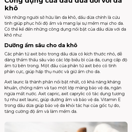
Công dụng của dầu dừa đối với da
khô
Với những người sở hữu làn da khô, dầu dừa chính là cứu
tinh giúp phục hồi độ ẩm và mang lại sự mềm mại cho da.
Có thể kể đến những công dụng nổi bật của dầu dừa với da
khô như:
Dưỡng ẩm sâu cho da khô
Các phân tử axit béo trong dầu dừa có kích thước nhỏ, dễ
dàng thẩm thấu sâu vào các lớp biểu bì của da, cung cấp độ
ẩm từ bên trong. Một đầu của phân tử axit béo có tính
phân cực, giúp hấp thụ nước và giữ ẩm cho da.
Axit lauric là thành phần nổi bật nhất, có khả năng kháng
khuẩn, chống nấm và tạo một lớp màng bảo vệ da, ngăn
ngừa mất nước. Axit capric, axit caprylic có tác dụng tương
tự như axit lauric, giúp dưỡng ẩm và bảo vệ da. Vitamin E
trong dầu dừa giúp bảo vệ da khỏi tác hại của gốc tự do,
tăng cường độ ẩm và làm mềm da.