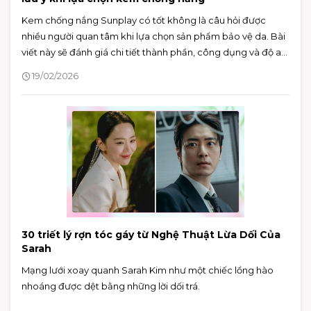
Kem chống nắng Sunplay có tốt không là câu hỏi được
nhiều người quan tâm khi lựa chọn sản phẩm bảo vệ da. Bài
viết này sẽ đánh giá chi tiết thành phần, công dụng và độ an
toàn của một số dòng kem chống nắng Sunplay, giúp bạn
19/02/2026
đưa ra quyết định phù hợp với làn da của mình.
30 triết lý rợn tóc gáy từ Nghệ Thuật Lừa Dối Của
Sarah
Mạng lưới xoay quanh Sarah Kim như một chiếc lồng hào
nhoáng được dệt bằng những lời dối trá.