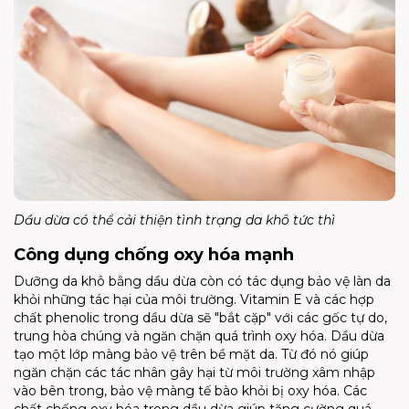
Dầu dừa có thể cải thiện tình trạng da khô tức thì
Công dụng chống oxy hóa mạnh
Dưỡng da khô bằng dầu dừa còn có tác dụng bảo vệ làn da
khỏi những tác hại của môi trường. Vitamin E và các hợp
chất phenolic trong dầu dừa sẽ "bắt cặp" với các gốc tự do,
trung hòa chúng và ngăn chặn quá trình oxy hóa. Dầu dừa
tạo một lớp màng bảo vệ trên bề mặt da. Từ đó nó giúp
ngăn chặn các tác nhân gây hại từ môi trường xâm nhập
vào bên trong, bảo vệ màng tế bào khỏi bị oxy hóa. Các
chất chống oxy hóa trong dầu dừa giúp tăng cường quá