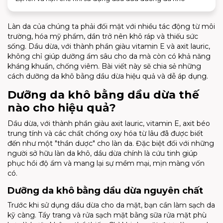
Làn da của chúng ta phải đối mặt với nhiều tác động từ môi
trường, hóa mỹ phẩm, dần trở nên khô ráp và thiếu sức
sống. Dầu dừa, với thành phần giàu vitamin E và axit lauric,
không chỉ giúp dưỡng ẩm sâu cho da mà còn có khả năng
kháng khuẩn, chống viêm. Bài viết này sẽ chia sẻ những
cách dưỡng da khô bằng dầu dừa hiệu quả và dễ áp dụng.
Dưỡng da khô bằng dầu dừa thế
nào cho hiệu quả?
Dầu dừa, với thành phần giàu axit lauric, vitamin E, axit béo
trung tính và các chất chống oxy hóa từ lâu đã được biết
đến như một "thần dược" cho làn da. Đặc biệt đối với những
người sở hữu làn da khô, dầu dừa chính là cứu tinh giúp
phục hồi độ ẩm và mang lại sự mềm mại, mịn màng vốn
có.
Dưỡng da khô bằng dầu dừa nguyên chất
Trước khi sử dụng dầu dừa cho da mặt, bạn cần làm sạch da
kỹ càng. Tẩy trang và rửa sạch mặt bằng sữa rửa mặt phù