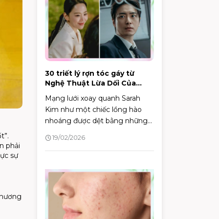
nắng Sunplay, giúp bạn đưa ra
quyết định phù hợp với làn da
của mình.
30 triết lý rợn tóc gáy từ
Nghệ Thuật Lừa Dối Của
Sarah
Mạng lưới xoay quanh Sarah
Kim như một chiếc lồng hào
nhoáng được dệt bằng những
lời dối trá.
t”.
19/02/2026
n phải
hực sự
p hương