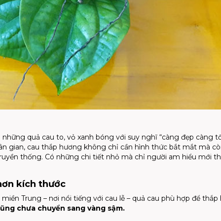
n những quả cau to, vỏ xanh bóng với suy nghĩ “càng đẹp càng tố
ân gian, cau thắp hương không chỉ cần hình thức bắt mắt mà cò
truyền thống. Có những chi tiết nhỏ mà chỉ người am hiểu mới t
hơn kích thước
 miền Trung – nơi nổi tiếng với cau lễ – quả cau phù hợp để thắ
 cũng chưa chuyển sang vàng sậm.