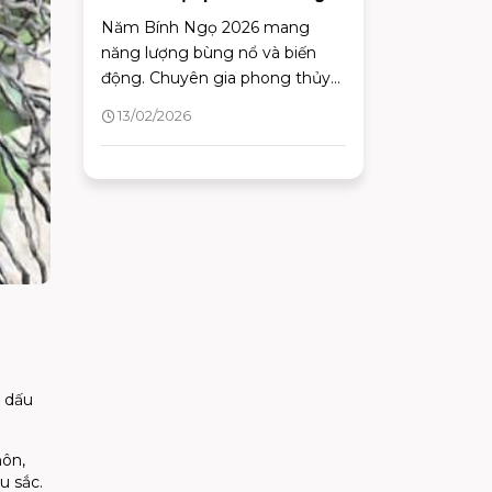
nhà nếu không muốn tài lộc
Năm Bính Ngọ 2026 mang
“quay xe”
năng lượng bùng nổ và biến
động. Chuyên gia phong thủy
chỉ ra 5 cách sắp xếp nhà cửa để
13/02/2026
đón tài lộc, tránh rủi ro.
 dấu
hôn,
u sắc.