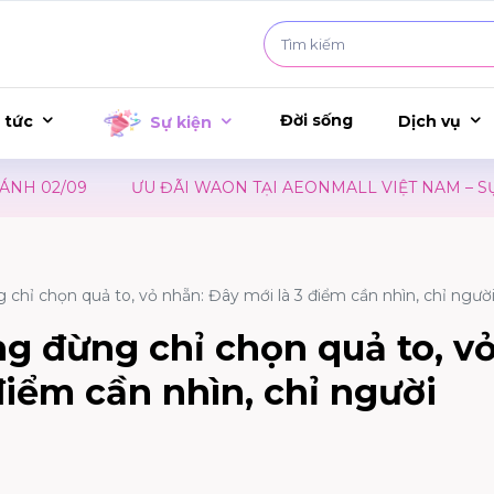
Đời sống
 tức
Dịch vụ
Sự kiện
ÃI WAON TẠI AEONMALL VIỆT NAM – SỰ KIỆN RA MẮT PHIM
hỉ chọn quả to, vỏ nhẵn: Đây mới là 3 điểm cần nhìn, chỉ người
g đừng chỉ chọn quả to, v
điểm cần nhìn, chỉ người