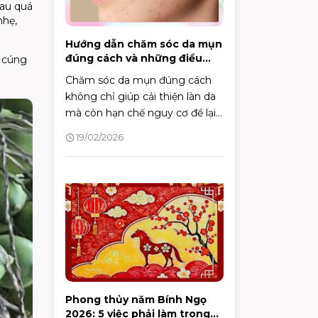
cau quá
nhẹ,
Hướng dẫn chăm sóc da mụn
đúng cách và những điều
g cúng
cần biết
Chăm sóc da mụn đúng cách
không chỉ giúp cải thiện làn da
mà còn hạn chế nguy cơ để lại
sẹo và vết thâm. Bài viết dưới
19/02/2026
đây sẽ mang đến góc nhìn
chuyên sâu cùng các bước
chăm sóc khoa học, hỗ trợ bạn
kiểm soát mụn hiệu quả và duy
trì làn da khỏe mạnh lâu dài.
Phong thủy năm Bính Ngọ
2026: 5 việc phải làm trong