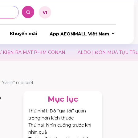
Khuyến mãi
App AEONMALL Việt Nam
 CONAN
ALDO | ĐÓN MÙA TỰU TRƯỜNG
JIN I NEW
 "sành" mới biết
ỏ
Mục lục
Thứ nhất: Độ “già tới” quan
trọng hơn kích thước
Thứ hai: Nhìn cuống trước khi
nhìn quả