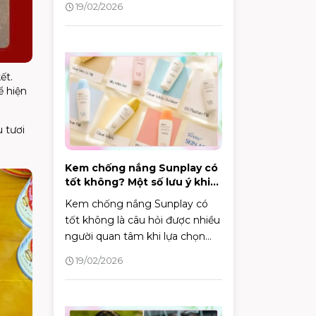
19/02/2026
pháp hiệu quả để khắc phục
tình trạng này. Vậy làm thế nào
để dưỡng da khô bằng dầu dừa
đúng cách và hiệu quả?
ết.
ể hiện
 tươi
Kem chống nắng Sunplay có
tốt không? Một số lưu ý khi
lựa chọn kem chống nắng
Kem chống nắng Sunplay có
tốt không là câu hỏi được nhiều
người quan tâm khi lựa chọn
sản phẩm bảo vệ da. Bài viết
19/02/2026
này sẽ đánh giá chi tiết thành
phần, công dụng và độ an toàn
của một số dòng kem chống