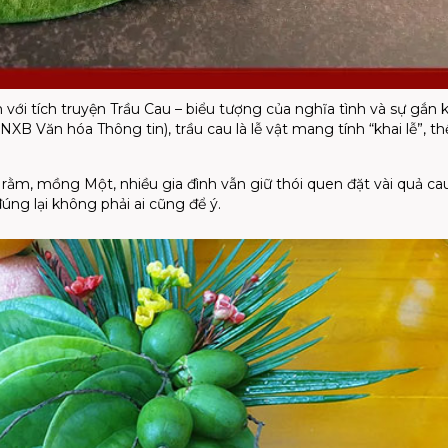
n với tích truyện Trầu Cau – biểu tượng của nghĩa tình và sự gắn k
B Văn hóa Thông tin), trầu cau là lễ vật mang tính “khai lễ”, th
.
 rằm, mồng Một, nhiều gia đình vẫn giữ thói quen đặt vài quả cau
úng lại không phải ai cũng để ý.