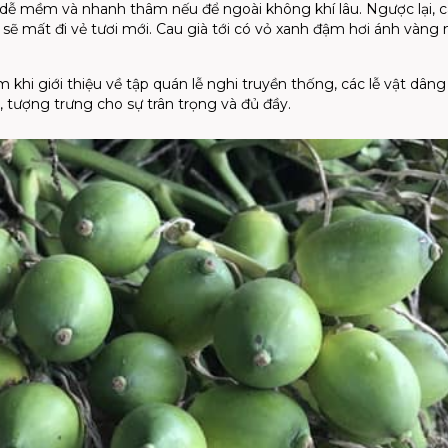
 dễ mềm và nhanh thâm nếu để ngoài không khí lâu. Ngược lại, 
sẽ mất đi vẻ tươi mới. Cau già tới có vỏ xanh đậm hơi ánh vàng 
 khi giới thiệu về tập quán lễ nghi truyền thống, các lễ vật dân
, tượng trưng cho sự trân trọng và đủ đầy.