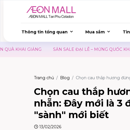
Thông tin tổng quan
Mua sắm
Tin
SĂN SALE ĐẠI LỄ – MỪNG QUỐC KHÁNH 02/09
ƯU Đ
Trang chủ
Blog
Chọn cau thắp hương đừng c
Chọn cau thắp hươn
nhẵn: Đây mới là 3 
"sành" mới biết
13/02/2026