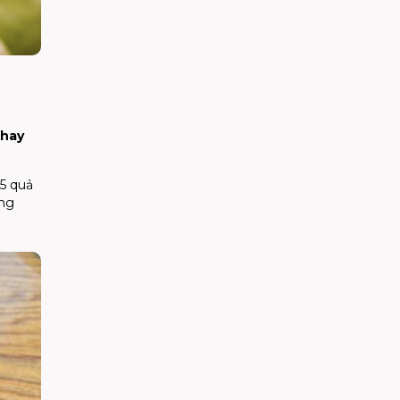
 hay
 5 quả
ằng