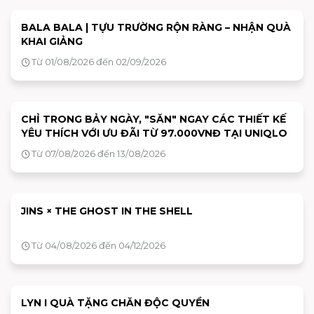
BALA BALA | TỰU TRƯỜNG RỘN RÀNG – NHẬN QUÀ
KHAI GIẢNG
Từ 01/08/2026 đến 02/09/2026
CHỈ TRONG BẢY NGÀY, "SĂN" NGAY CÁC THIẾT KẾ
YÊU THÍCH VỚI ƯU ĐÃI TỪ 97.000VNĐ TẠI UNIQLO
Từ 07/08/2026 đến 13/08/2026
JINS × THE GHOST IN THE SHELL
Từ 04/08/2026 đến 04/12/2026
LYN I QUÀ TẶNG CHĂN ĐỘC QUYỀN