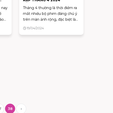
RẠP THÁNG 4 2024
m nay
Tháng 4 thường là thời điểm ra
ể
mắt nhiều bộ phim đáng chú ý
háo
trên màn ảnh rộng, đặc biệt là
hi
sau thời kỳ thống trị phòng vé
19/04/2024
oa
của phim Mai mới đây của đạo
dưới.
diễn Trấn Thành. Các bộ phim
này thường được tung ra để tận
dụng mùa xuân và thời điểm
nghỉ lễ ở một số quốc gia. Điều
này thường tạo ra một sân chơi
cạnh tranh giữa các bộ phim lớn
và thu hút sự chú ý của đông
đảo khán giả. Cùng AEON
MALL Tân Phú Celadon điểm
danh nhé.
7
38
›