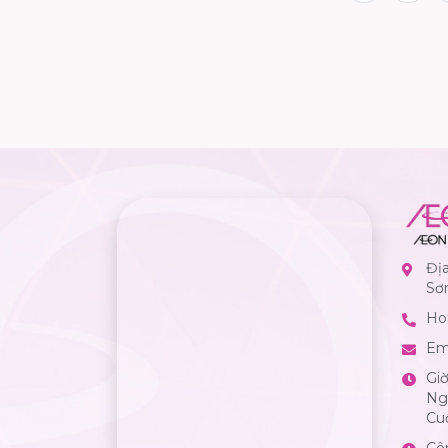
hương. Những dịp lễ như thế
này không chỉ là một ngày để
kỷ niệm và tưởng nhớ, mà còn
là dịp để mọi người cảm nhận
sâu sắc hơn về giá trị của hòa
bình, độc lập và tự làm, và hơn
hết thì hôm nay AEON MALL
Tân Phú Celadon xin tip tip cho
mọi người một số địa điểm nên
đi tại Sài Gòn nhân dịp 30/4.
Đị
Sơ
Hot
Em
Gi
Ngà
Cuố