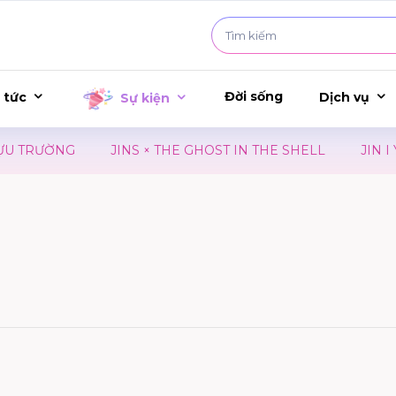
Đời sống
 tức
Dịch vụ
Sự kiện
TRƯỜNG
JINS × THE GHOST IN THE SHELL
JIN I YO