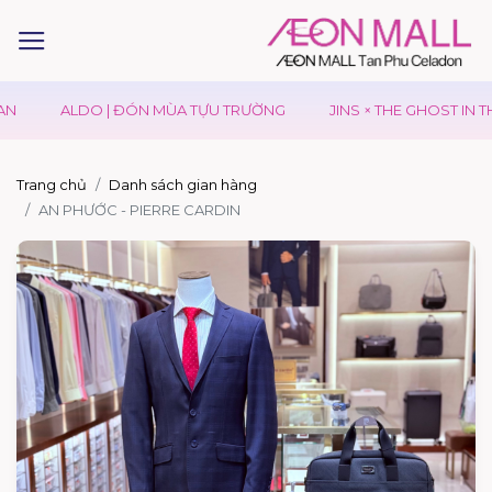
ALDO | ĐÓN MÙA TỰU TRƯỜNG
JINS × THE GHOST IN THE
Trang chủ
Danh sách gian hàng
AN PHƯỚC - PIERRE CARDIN