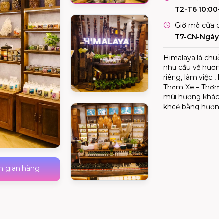
T2-T6 10:00
Giờ mở cửa c
T7-CN-Ngày 
Himalaya là chu
nhu cầu về hươn
riêng, làm việc 
Thơm Xe – Thơm 
mùi hương khác 
khoẻ bằng hương
h gian hàng