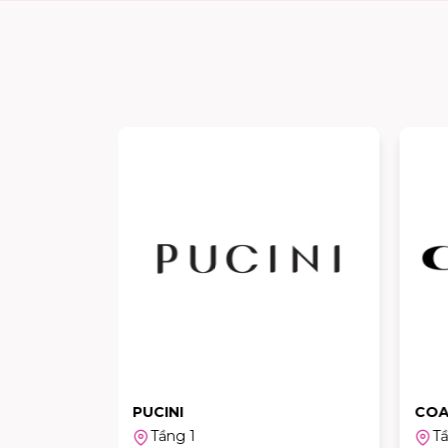
PUCINI
CO
Tầng 1
Tầ