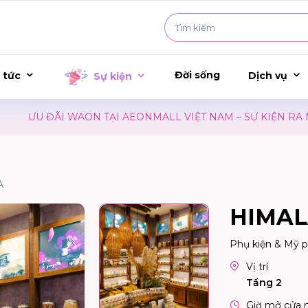
Đời sống
 tức
Dịch vụ
Sự kiện
ƯU ĐÃI WAON TẠI AEONMALL VIỆT NAM – SỰ KIỆN RA MẮT 
A
HIMAL
Phụ kiện & Mỹ 
Vị trí
Tầng 2
Giờ mở cửa 