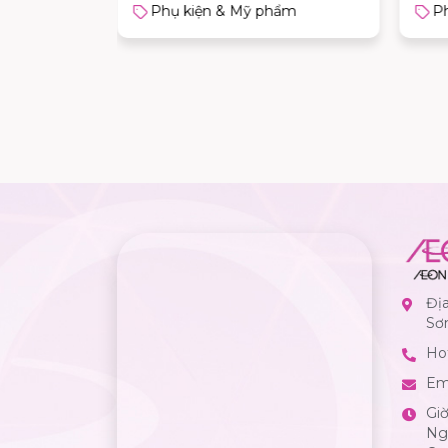
ẩm
Phụ kiện & Mỹ phẩm
P
Đị
Sơ
Hot
Em
Gi
Ngà