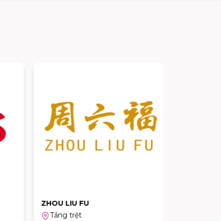
ZHOU LIU FU
GALLE WA
Tầng trệt
Tầng 1