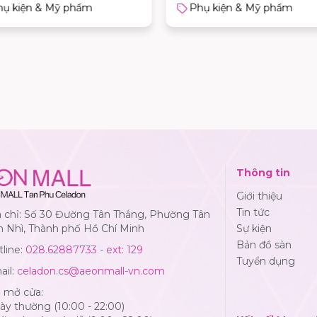
hụ kiện & Mỹ phẩm
Phụ kiện & Mỹ phẩm
Thông tin
Giới thiệu
Tin tức
a chỉ: Số 30 Đường Tân Thắng, Phường Tân
n Nhì, Thành phố Hồ Chí Minh
Sự kiện
Bản đồ sàn
line:
028.62887733 - ext: 129
Tuyển dụng
ail:
celadon.cs@aeonmall-vn.com
ờ mở cửa:
y thường (10:00 - 22:00)