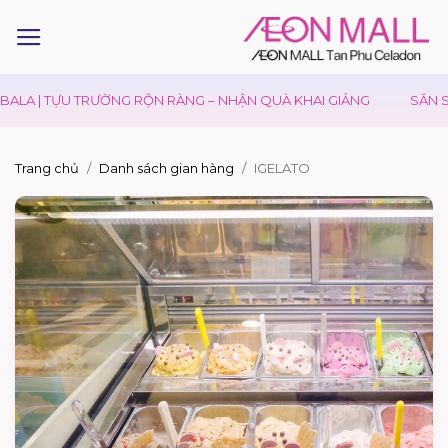
LA | TỰU TRƯỜNG RỘN RÀNG – NHẬN QUÀ KHAI GIẢNG
SĂN SAL
Trang chủ
Danh sách gian hàng
IGELATO