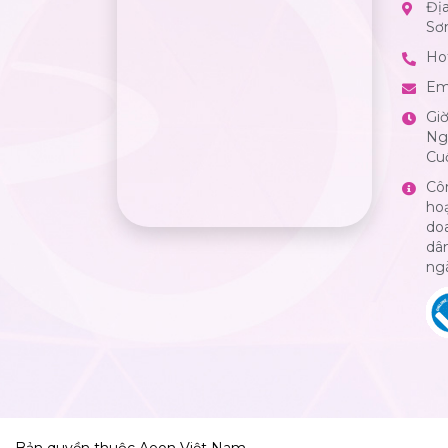
Đị
Sơ
Hot
Em
Gi
Ngà
Cuố
Cô
ho
do
dân
ng