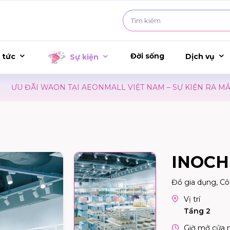
Đời sống
 tức
Dịch vụ
Sự kiện
 ĐÃI WAON TẠI AEONMALL VIỆT NAM – SỰ KIỆN RA MẮT PH
INOCH
Đồ gia dụng, C
Vị trí
Tầng 2
Giờ mở cửa 