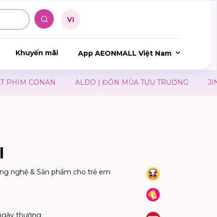
Khuyến mãi
App AEONMALL Việt Nam
IM CONAN
ALDO | ĐÓN MÙA TỰU TRƯỜNG
JINS × 
I
ông nghệ & Sản phẩm cho trẻ em
ngày thường