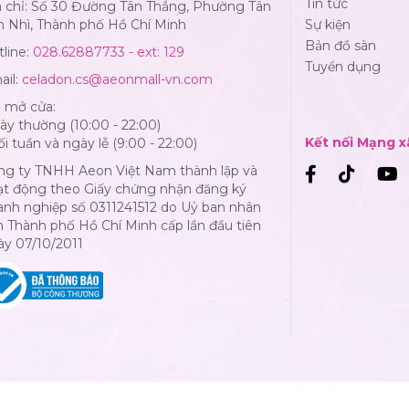
Tin tức
a chỉ: Số 30 Đường Tân Thắng, Phường Tân
n Nhì, Thành phố Hồ Chí Minh
Sự kiện
Bản đồ sàn
line:
028.62887733 - ext: 129
Tuyển dụng
ail:
celadon.cs@aeonmall-vn.com
ờ mở cửa:
y thường (10:00 - 22:00)
Kết nối Mạng x
i tuần và ngày lễ (9:00 - 22:00)
ng ty TNHH Aeon Việt Nam thành lập và
ạt động theo Giấy chứng nhận đăng ký
anh nghiệp số 0311241512 do Uỷ ban nhân
 Thành phố Hồ Chí Minh cấp lần đầu tiên
ày 07/10/2011