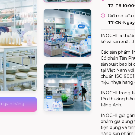
T2-T6 10:00
Giờ mở cửa c
T7-CN-Ngày 
INOCHI là thươn
kế và sản xuất 
Các sản phẩm IN
Cổ phần Tân Phú
sản xuất bao bì
tại Việt Nam với
chuẩn ISO 9001 
hiệu nhựa hàng 
INOCHI trong ti
tên thương hiệu 
h gian hàng
tiếng Anh.
INOCHI gửi gắm 
phẩm gia dụng t
tiện dụng và tin
năng sản phẩm.