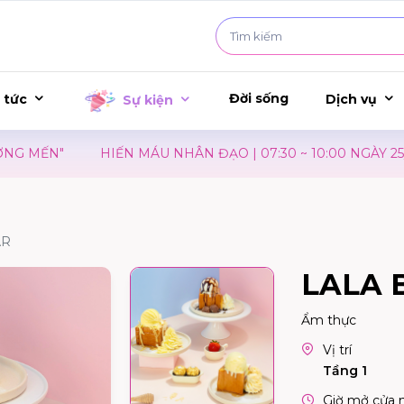
Đời sống
 tức
Dịch vụ
Sự kiện
HIẾN MÁU NHÂN ĐẠO | 07:30 ~ 10:00 NGÀY 25/08/2026
AR
LALA 
Ẩm thực
Vị trí
Tầng 1
Giờ mở cửa 