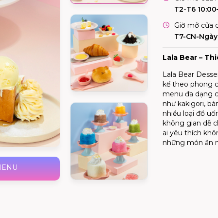
T2-T6 10:00
Giờ mở cửa c
T7-CN-Ngày 
Lala Bear – Th
Lala Bear Desse
kế theo phong cá
menu đa dạng c
như kakigori, bá
nhiều loại đồ u
không gian dễ c
ai yêu thích kh
những món ăn n
MENU