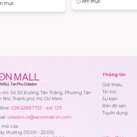
Ẩm thực
m thực
Thông tin
Giới thiệu
Tin tức
a chỉ: Số 30 Đường Tân Thắng, Phường Tân
n Nhì, Thành phố Hồ Chí Minh
Sự kiện
Bản đồ sàn
line:
028.62887733 - ext: 129
Tuyển dụng
ail:
celadon.cs@aeonmall-vn.com
ờ mở cửa:
y thường (10:00 - 22:00)