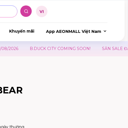
Khuyến mãi
App AEONMALL Việt Nam
B.DUCK CITY COMING SOON!
SĂN SALE ĐẠI LỄ – 
BEAR
ngày thường