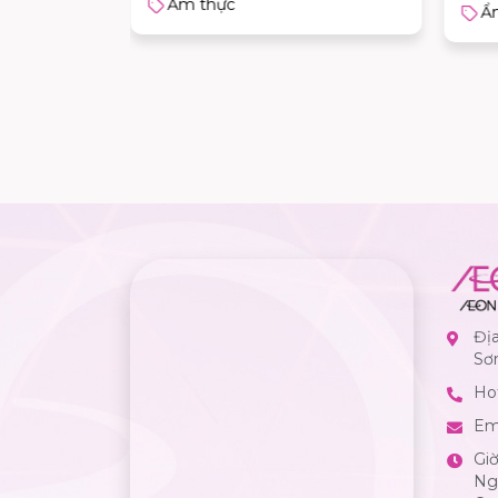
Ẩm thực
Ẩ
Đị
Sơ
Hot
Em
Gi
Ngà