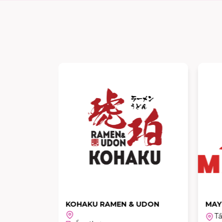
 Tầng 2
KOHAKU RAMEN & UDON
MAY
T