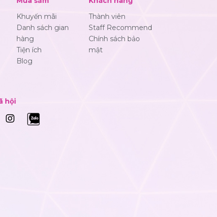
Mua sắm
Khách hàng
Khuyến mãi
Thành viên
Danh sách gian
Staff Recommend
hàng
Chính sách bảo
Tiện ích
mật
Blog
ã hội