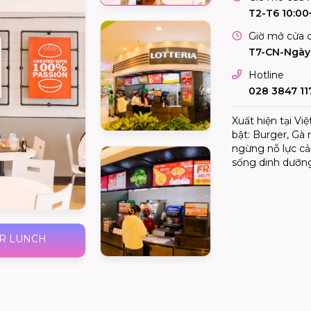
T2-T6 10:00
Giờ mở cửa c
T7-CN-Ngày 
Hotline
028 3847 11
Xuất hiện tại V
bật: Burger, Gà 
ngừng nỗ lực cả
sống dinh dưỡn
R LUNCH