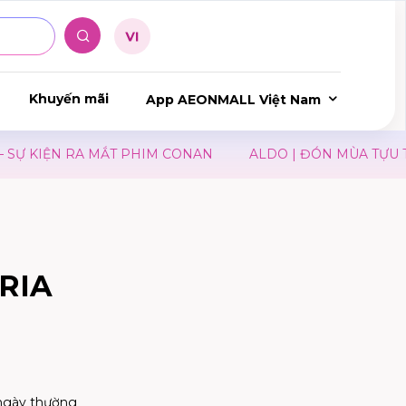
Khuyến mãi
App AEONMALL Việt Nam
IỆN RA MẮT PHIM CONAN
ALDO | ĐÓN MÙA TỰU TRƯỜ
RIA
ngày thường