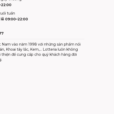
–22:00
uối tuần
lễ 09:00–22:00
77
iệt Nam vào năm 1998 với những sản phẩm nổi
rán, Khoai tây lắc, Kem,… Lotteria luôn không
i thiện để cung cấp cho quý khách hàng đời
g.