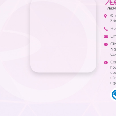
Đị
Sơ
Hot
Em
Gi
Ngà
Cuố
Cô
ho
do
dân
ng