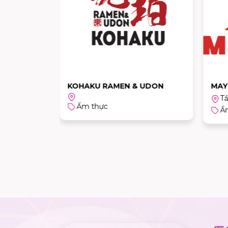
 Tầng 2
KOHAKU RAMEN & UDON
MAY
T
Ẩm thực
Ẩ