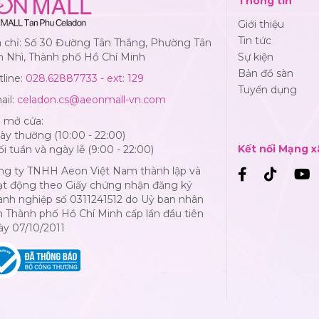
Thông tin
Giới thiệu
Tin tức
a chỉ: Số 30 Đường Tân Thắng, Phường Tân
n Nhì, Thành phố Hồ Chí Minh
Sự kiện
Bản đồ sàn
line:
028.62887733 - ext: 129
Tuyển dụng
ail:
celadon.cs@aeonmall-vn.com
ờ mở cửa:
y thường (10:00 - 22:00)
Kết nối Mạng x
i tuần và ngày lễ (9:00 - 22:00)
ng ty TNHH Aeon Việt Nam thành lập và
ạt động theo Giấy chứng nhận đăng ký
anh nghiệp số 0311241512 do Uỷ ban nhân
 Thành phố Hồ Chí Minh cấp lần đầu tiên
ày 07/10/2011