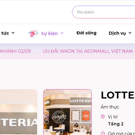
Đời sống
 tức
Dịch vụ
Sự kiện
 02/09
ƯU ĐÃI WAON TẠI AEONMALL VIỆT NAM – SỰ K
A
LOTTE
Ẩm thực
Vị trí
Tầng 2
Giờ mở cửa 