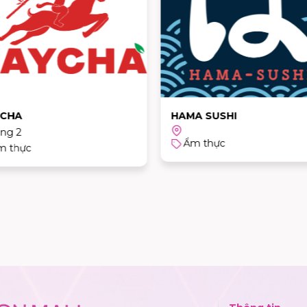
CHA
HAMA SUSHI
ầng 2
Ẩm thực
m thực