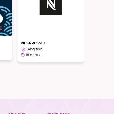
NESPRESSO
HIGHLAND 
Tầng trệt
Ẩm thực
Ẩm thực