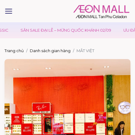
C
SĂN SALE ĐẠI LỄ – MỪNG QUỐC KHÁNH 02/09
ƯU ĐÃI W
Trang chủ
Danh sách gian hàng
MẮT VIỆT