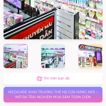
Tìm trên bản đồ
MEDiCARE KHAI TRƯƠNG THẾ HỆ CỬA HÀNG MỚI –
MỞ RA TRẢI NGHIỆM MUA SẮM TOÀN DIỆN