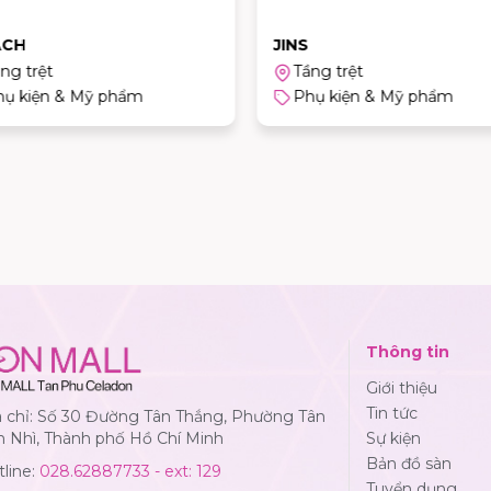
ACH
JINS
ng trệt
Tầng trệt
hụ kiện & Mỹ phẩm
Phụ kiện & Mỹ phẩm
Thông tin
Giới thiệu
Tin tức
a chỉ: Số 30 Đường Tân Thắng, Phường Tân
n Nhì, Thành phố Hồ Chí Minh
Sự kiện
Bản đồ sàn
line:
028.62887733 - ext: 129
Tuyển dụng