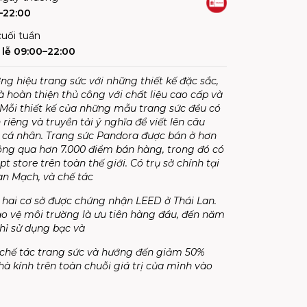
–22:00
uối tuần
lễ 09:00–22:00
ng hiệu trang sức với những thiết kế đặc sắc,
à hoàn thiện thủ công với chất liệu cao cấp và
 Mỗi thiết kế của những mẫu trang sức đều có
iêng và truyền tải ý nghĩa để viết lên câu
 cá nhân. Trang sức Pandora được bán ở hơn
ông qua hơn 7.000 điểm bán hàng, trong đó có
t store trên toàn thế giới. Có trụ sở chính tại
n Mạch, và chế tác
i hai cơ sở được chứng nhận LEED ở Thái Lan.
o vệ môi trường là ưu tiên hàng đầu, đến năm
hỉ sử dụng bạc và
 chế tác trang sức và hướng đến giảm 50%
hà kính trên toàn chuỗi giá trị của mình vào