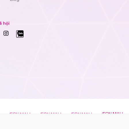
ã hội