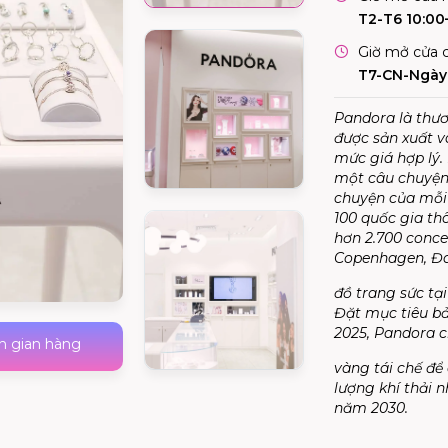
T2-T6 10:00
Giờ mở cửa c
T7-CN-Ngày 
Pandora là thươ
được sản xuất v
mức giá hợp lý.
một câu chuyện r
chuyện của mỗi
100 quốc gia th
hơn 2.700 concep
Copenhagen, Đa
đồ trang sức tạ
Đặt mục tiêu bả
2025, Pandora c
h gian hàng
vàng tái chế để
lượng khí thải n
năm 2030.