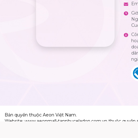
Em
Gi
Ngà
Cuố
Cô
ho
do
dân
ng
Bản quyền thuộc Aeon Việt Nam.
Website: www.aeonmall-tanphuceladon.com.vn thuộc quyền 
Aeon Việt Nam