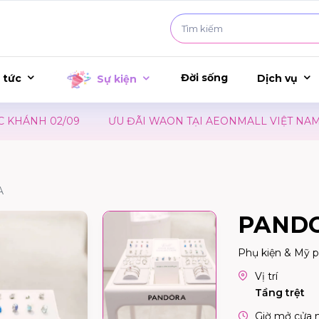
Đời sống
 tức
Dịch vụ
Sự kiện
H 02/09
ƯU ĐÃI WAON TẠI AEONMALL VIỆT NAM – SỰ 
A
PAND
Phụ kiện & Mỹ 
Vị trí
Tầng trệt
Giờ mở cửa 