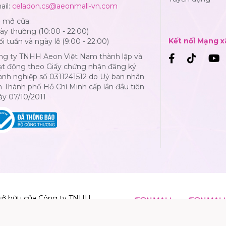
ail:
celadon.cs@aeonmall-vn.com
ờ mở cửa:
y thường (10:00 - 22:00)
Kết nối Mạng x
i tuần và ngày lễ (9:00 - 22:00)
ng ty TNHH Aeon Việt Nam thành lập và
ạt động theo Giấy chứng nhận đăng ký
anh nghiệp số 0311241512 do Uỷ ban nhân
 Thành phố Hồ Chí Minh cấp lần đầu tiên
ày 07/10/2011
sở hữu của Công ty TNHH