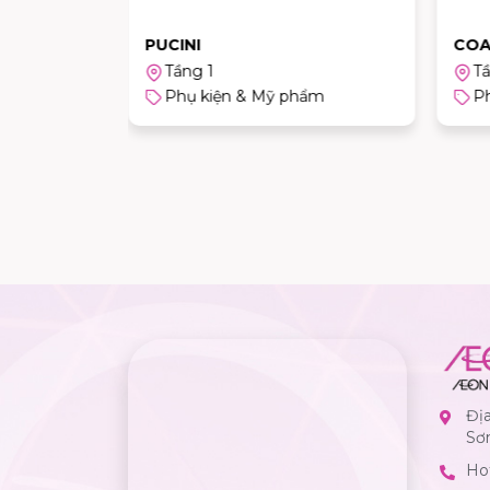
PUCINI
CO
Tầng 1
Tầ
ẩm
Phụ kiện & Mỹ phẩm
P
Đị
Sơ
Hot