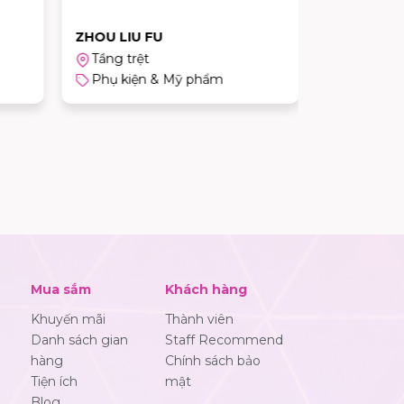
ZHOU LIU FU
GALLE WA
Tầng trệt
Tầng 1
Phụ kiện & Mỹ phẩm
Phụ kiệ
Mua sắm
Khách hàng
Khuyến mãi
Thành viên
Danh sách gian
Staff Recommend
hàng
Chính sách bảo
Tiện ích
mật
Blog