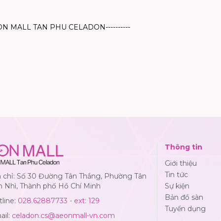
 AEON MALL TAN PHU CELADON
----------
Thông tin
Giới thiệu
Tin tức
a chỉ: Số 30 Đường Tân Thắng, Phường Tân
n Nhì, Thành phố Hồ Chí Minh
Sự kiện
Bản đồ sàn
line:
028.62887733 - ext: 129
Tuyển dụng
ail:
celadon.cs@aeonmall-vn.com