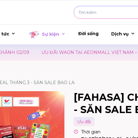
Đời sống
 tức
Dịch vụ
Sự kiện
H 02/09
ƯU ĐÃI WAON TẠI AEONMALL VIỆT NAM – SỰ 
EAL THÁNG 3 - SĂN SALE BAO LA
[FAHASA] C
- SĂN SALE
Ưu đãi
Thời gian