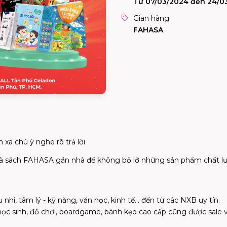
Từ 07/03/2024 đến 24/0
Gian hàng
FAHASA
xa chú ý nghe rõ trả lời
nhà sách FAHASA gần nhà để không bỏ lỡ những sản phẩm chất lư
 nhi, tâm lý - kỹ năng, văn học, kinh tế... đến từ các NXB uy tín.
 sinh, đồ chơi, boardgame, bánh kẹo cao cấp cũng được sale vớ