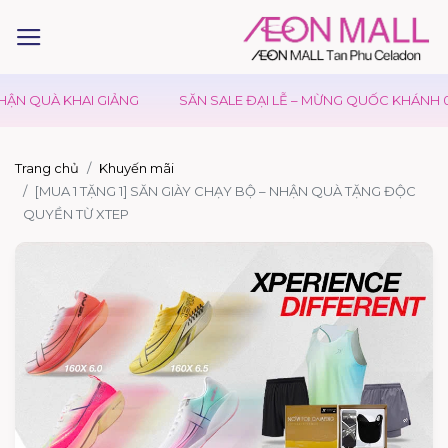
ẬN QUÀ KHAI GIẢNG
SĂN SALE ĐẠI LỄ – MỪNG QUỐC KHÁNH 02
Trang chủ
Khuyến mãi
[MUA 1 TẶNG 1] SĂN GIÀY CHẠY BỘ – NHẬN QUÀ TẶNG ĐỘC
QUYỀN TỪ XTEP