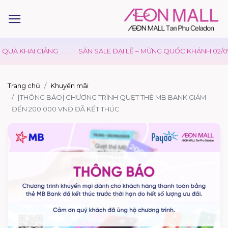
QUÀ KHAI GIẢNG
SĂN SALE ĐẠI LỄ – MỪNG QUỐC KHÁNH 02/09
Trang chủ
Khuyến mãi
[THÔNG BÁO] CHƯƠNG TRÌNH QUẸT THẺ MB BANK GIẢM
ĐẾN 200.000 VNĐ ĐÃ KẾT THÚC