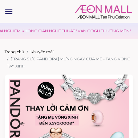
ẢI NGHIỆM KHÔNG GIAN NGHỆ THUẬT "VAN GOGH THƯƠNG MẾN"
Trang chủ
Khuyến mãi
[TRANG SỨC PANDORA] MỪNG NGÀY CỦA MẸ - TẶNG VÒNG
TAY XINH