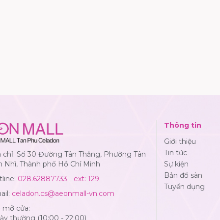
Thông tin
Giới thiệu
Tin tức
a chỉ: Số 30 Đường Tân Thắng, Phường Tân
n Nhì, Thành phố Hồ Chí Minh
Sự kiện
Bản đồ sàn
line:
028.62887733 - ext: 129
Tuyển dụng
ail:
celadon.cs@aeonmall-vn.com
ờ mở cửa:
y thường (10:00 - 22:00)