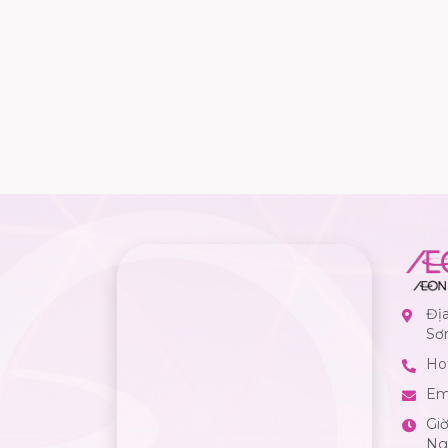
Đị
Sơ
Hot
Em
Gi
Ngà