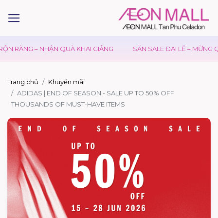
– NHẬN QUÀ KHAI GIẢNG
SĂN SALE ĐẠI LỄ – MỪNG QUỐC KHÁN
Trang chủ
Khuyến mãi
ADIDAS | END OF SEASON - SALE UP TO 50% OFF
THOUSANDS OF MUST-HAVE ITEMS