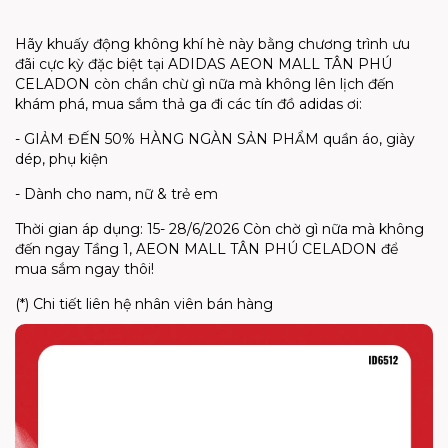
Hãy khuấy động không khí hè này bằng chương trình ưu
đãi cực kỳ đặc biệt tại ADIDAS AEON MALL TÂN PHÚ
CELADON còn chần chừ gì nữa mà không lên lịch đến
khám phá, mua sắm thả ga đi các tín đồ adidas ơi:
- GIẢM ĐẾN 50% HÀNG NGÀN SẢN PHẨM quần áo, giày
dép, phụ kiện
- Dành cho nam, nữ & trẻ em
Thời gian áp dụng: 15- 28/6/2026 Còn chờ gì nữa mà không
đến ngay Tầng 1, AEON MALL TÂN PHÚ CELADON để
mua sắm ngay thôi!
(*) Chi tiết liên hệ nhân viên bán hàng