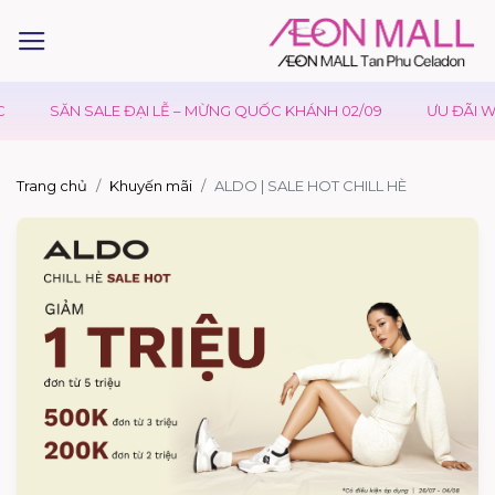
SĂN SALE ĐẠI LỄ – MỪNG QUỐC KHÁNH 02/09
ƯU ĐÃI WA
Trang chủ
Khuyến mãi
ALDO | SALE HOT CHILL HÈ