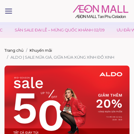
SĂN SALE ĐẠI LỄ – MỪNG QUỐC KHÁNH 02/09
ƯU ĐÃI WA
Trang chủ
Khuyến mãi
ALDO | SALE NỬA GIÁ, GIỮA MÙA XÚNG XÍNH ĐỒ XINH