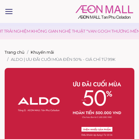
T TRẢI NGHIỆM KHÔNG GIAN NGHỆ THUẬT "VAN GOGH THƯƠNG MẾN"
Trang chủ
Khuyến mãi
ALDO | ƯU ĐÃI CUỐI MÙA ĐẾN 50% - GIÁ CHỈ TỪ 99K