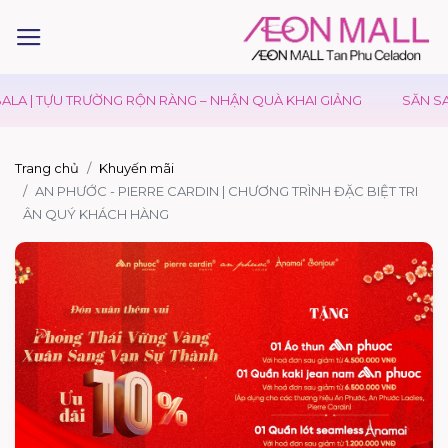
LA | TỰU TRƯỜNG RỘN RÀNG – NHẬN QUÀ KHAI GIẢNG
SĂN SAL
Trang chủ
Khuyến mãi
AN PHƯỚC - PIERRE CARDIN | CHƯƠNG TRÌNH ĐẶC BIỆT TRI
ÂN QUÝ KHÁCH HÀNG