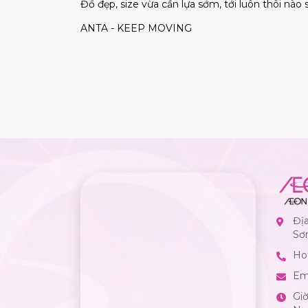
Đồ đẹp, size vừa cần lựa sớm, tới luôn thôi nào sp
ANTA - KEEP MOVING
Đị
Sơ
Hot
Em
Gi