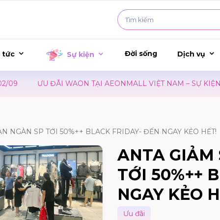
Đời sống
 tức
Dịch vụ
Sự kiện
9
ƯU ĐÃI WAON TẠI AEONMALL VIỆT NAM – SỰ KIỆN R
ÀN NGÀN SP TỚI 50%++ BLACK FRIDAY- ĐẾN NGAY KẺO HẾT!
ANTA GIẢM 
TỚI 50%++ 
NGAY KẺO H
Ưu đãi