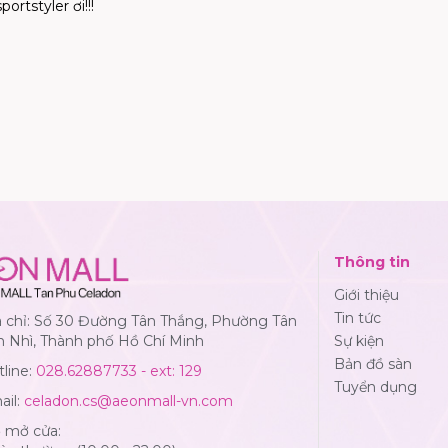
ortstyler ơi!!!
Thông tin
Giới thiệu
Tin tức
a chỉ: Số 30 Đường Tân Thắng, Phường Tân
n Nhì, Thành phố Hồ Chí Minh
Sự kiện
Bản đồ sàn
line:
028.62887733 - ext: 129
Tuyển dụng
ail:
celadon.cs@aeonmall-vn.com
ờ mở cửa: