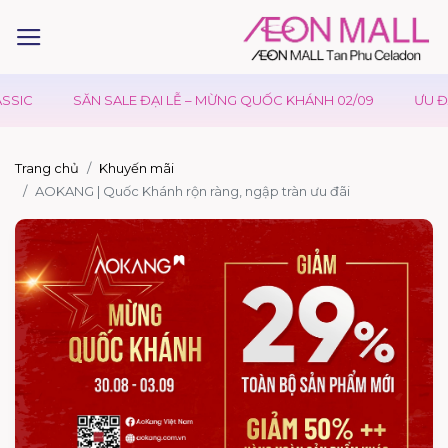
SIC
SĂN SALE ĐẠI LỄ – MỪNG QUỐC KHÁNH 02/09
ƯU ĐÃI
Trang chủ
Khuyến mãi
AOKANG | Quốc Khánh rộn ràng, ngập tràn ưu đãi