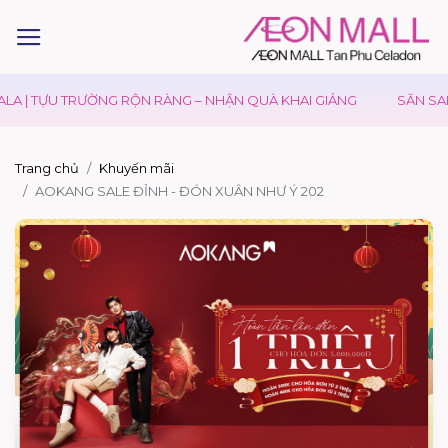
A | TỰU TRƯỜNG RỘN RÀNG – NHẬN QUÀ KHAI GIẢNG
SĂN SALE
Trang chủ
Khuyến mãi
AOKANG SALE ĐỈNH - ĐÓN XUÂN NHƯ Ý 202