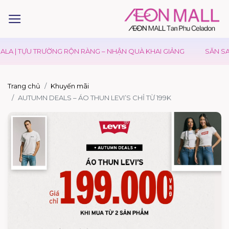
LA | TỰU TRƯỜNG RỘN RÀNG – NHẬN QUÀ KHAI GIẢNG
SĂN SAL
Trang chủ
Khuyến mãi
AUTUMN DEALS – ÁO THUN LEVI’S CHỈ TỪ 199K