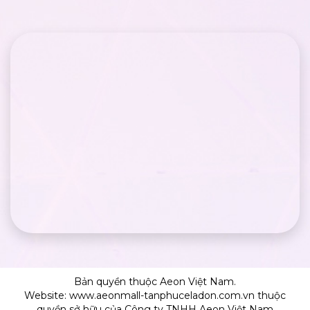
Bản quyền thuộc Aeon Việt Nam.
Website: www.aeonmall-tanphuceladon.com.vn thuộc
quyền sở hữu của Công ty TNHH Aeon Việt Nam