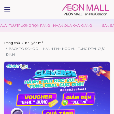
LA | TỰU TRƯỜNG RỘN RÀNG – NHẬN QUÀ KHAI GIẢNG
SĂN SAL
Trang chủ
Khuyến mãi
BACK TO SCHOOL - HÀNH TINH HỌC VUI, TUNG DEAL CỰC
ĐỈNH