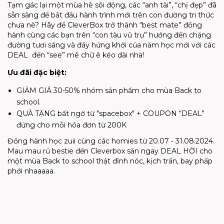
Tạm gác lại một mùa hè sôi động, các “anh tài”, “chị đẹp” đã
sẵn sàng để bắt đầu hành trình mới trên con đường tri thức
chưa nè? Hãy để CleverBox trở thành “best mate” đồng
hành cùng các bạn trên “con tàu vũ trụ” hướng đến chặng
đường tươi sáng và đầy hứng khởi của năm học mới với các
DEAL đến “see” mê chữ ê kéo dài nha!
Ưu đãi đặc biệt:
GIẢM GIÁ 30-50% nhóm sản phẩm cho mùa Back to
school.
QUÀ TẶNG bất ngờ từ "spacebox" + COUPON “DEAL”
đứng cho mỗi hóa đơn từ 200K
Đồng hành học zuii cùng các homies từ 20.07 - 31.08.2024.
Mau mau rủ bestie đến Cleverbox săn ngay DEAL HỜI cho
một mùa Back to school thật đỉnh nóc, kịch trần, bay phấp
phới nhaaaaa.