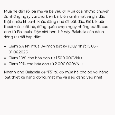
Mùa hè đến rồi ba mẹ và bé yêu ơi! Mùa của những chuyến
đi, những ngày vui chơi bên bãi biển xanh mát và ghi dấu
thật nhiều khoảnh khắc đáng nhớ đã bắt đầu. Để bé luôn
thoải mái suốt hè, đừng quên chọn ngay những outfit cực
xinh từ Balabala. Đặc biệt hơn, hè này Balabala còn dành
riêng ưu đãi hấp dẫn:
Giảm 5% khi mua 04 món bất kỳ (Duy nhất 15.05 -
01.06.2026)
Giảm 10% cho hóa đơn từ 1.500.000VNĐ
Giảm 15% cho hóa đơn từ 2.000.000VNĐ
Nhanh ghé Balabala để “F5” tủ đồ mùa hè cho bé với hàng
loạt thiết kế năng động, mát mẻ và siêu đáng yêu nhé!