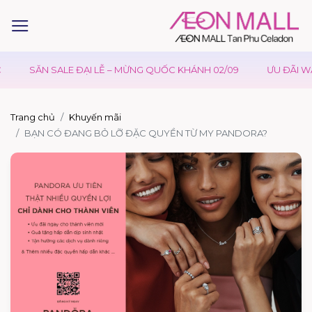
SĂN SALE ĐẠI LỄ – MỪNG QUỐC KHÁNH 02/09
ƯU ĐÃI WAO
Trang chủ
Khuyến mãi
BẠN CÓ ĐANG BỎ LỠ ĐẶC QUYỀN TỪ MY PANDORA?