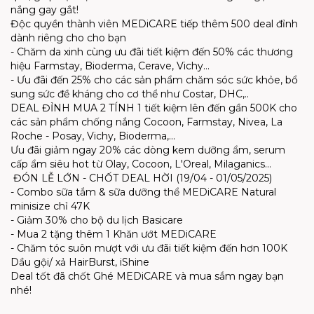
nắng gay gắt!
Độc quyền thành viên MEDiCARE tiếp thêm 500 deal đỉnh
dành riêng cho cho bạn
- Chăm da xinh cùng ưu đãi tiết kiệm đến 50% các thương
hiệu Farmstay, Bioderma, Cerave, Vichy…
- Ưu đãi đến 25% cho các sản phẩm chăm sóc sức khỏe, bổ
sung sức đề kháng cho cơ thể như Costar, DHC,..
DEAL ĐỈNH MUA 2 TÍNH 1 tiết kiệm lên đến gần 500K cho
các sản phẩm chống nắng Cocoon, Farmstay, Nivea, La
Roche - Posay, Vichy, Bioderma,...
Ưu đãi giảm ngay 20% các dòng kem dưỡng ẩm, serum
cấp ẩm siêu hot từ Olay, Cocoon, L'Oreal, Milaganics…
ĐÓN LỄ LỚN - CHỐT DEAL HỜI (19/04 - 01/05/2025)
- Combo sữa tắm & sữa dưỡng thể MEDiCARE Natural
minisize chỉ 47K
- Giảm 30% cho bộ du lịch Basicare
- Mua 2 tặng thêm 1 Khăn ướt MEDiCARE
- Chăm tóc suôn mượt với ưu đãi tiết kiệm đến hơn 100K
Dầu gội/ xả HairBurst, iShine
Deal tốt đã chốt Ghé MEDiCARE và mua sắm ngay bạn
nhé!