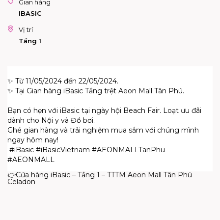
Gian hàng
IBASIC
Vị trí
Tầng 1
✨ Từ 11/05/2024 đến 22/05/2024.
✨ Tại Gian hàng iBasic Tầng trệt Aeon Mall Tân Phú.
Bạn có hẹn với iBasic tại ngày hội Beach Fair. Loạt ưu đãi
dành cho Nội y và Đồ bơi.
Ghé gian hàng và trải nghiệm mua sắm với chúng mình
ngay hôm nay!
#iBasic #iBasicVietnam #AEONMALLTanPhu
#AEONMALL
👉Cửa hàng iBasic – Tầng 1 – TTTM Aeon Mall Tân Phú
Celadon