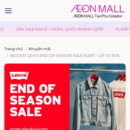
C
SĂN SALE ĐẠI LỄ – MỪNG QUỐC KHÁNH 02/09
ƯU ĐÃI W
Trang chủ
Khuyến mãi
BIGGEST LEVI'S END OF SEASON SALE ALERT – UP TO 50%