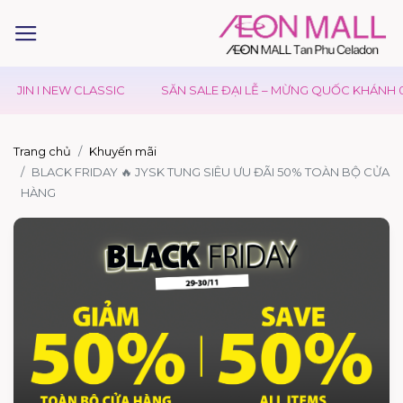
JIN I NEW CLASSIC
SĂN SALE ĐẠI LỄ – MỪNG QUỐC KHÁNH 02
Trang chủ
Khuyến mãi
BLACK FRIDAY 🔥 JYSK TUNG SIÊU ƯU ĐÃI 50% TOÀN BỘ CỬA
HÀNG