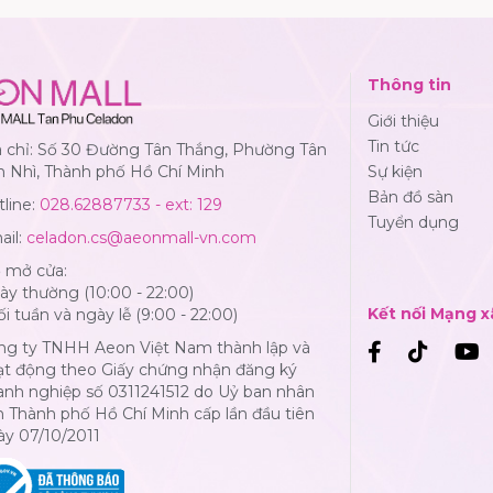
Thông tin
Giới thiệu
Tin tức
a chỉ: Số 30 Đường Tân Thắng, Phường Tân
n Nhì, Thành phố Hồ Chí Minh
Sự kiện
Bản đồ sàn
line:
028.62887733 - ext: 129
Tuyển dụng
ail:
celadon.cs@aeonmall-vn.com
ờ mở cửa:
y thường (10:00 - 22:00)
Kết nối Mạng x
i tuần và ngày lễ (9:00 - 22:00)
ng ty TNHH Aeon Việt Nam thành lập và
ạt động theo Giấy chứng nhận đăng ký
anh nghiệp số 0311241512 do Uỷ ban nhân
 Thành phố Hồ Chí Minh cấp lần đầu tiên
ày 07/10/2011