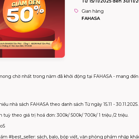
Từ 15/11/2025 đến 30/11/
Gian hàng
FAHASA
mong chờ nhất trong năm đã khởi động tại FAHASA - mang đ
nhà sách FAHASA theo danh sách Từ ngày 15.11 - 30.11.2025.
ỳ theo giá trị hoá đơn: 300k/ 500k/ 700k/ 1 triệu /2 triệu.
xo5
ẩm #best_seller: sách, balo, bóp viết, văn phòng phẩm nhập khẩ