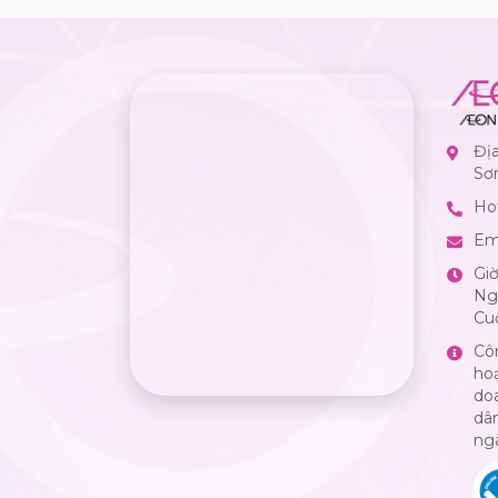
Đị
Sơ
Hot
Em
Gi
Ngà
Cuố
Cô
ho
do
dân
ng