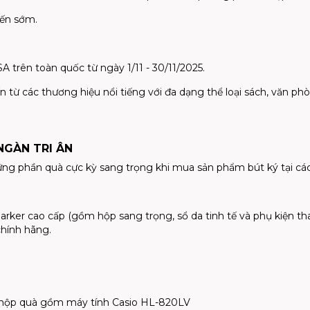
đến sớm.
trên toàn quốc từ ngày 1/11 - 30/11/2025.
từ các thương hiệu nổi tiếng với đa dạng thể loại sách, văn p
 NGÀN TRI ÂN
ững phần quà cực kỳ sang trọng khi mua sản phẩm bút ký tại cá
rker cao cấp (gồm hộp sang trọng, sổ da tinh tế và phụ kiện tha
chính hãng.
bộ hộp quà gồm máy tính Casio HL-820LV