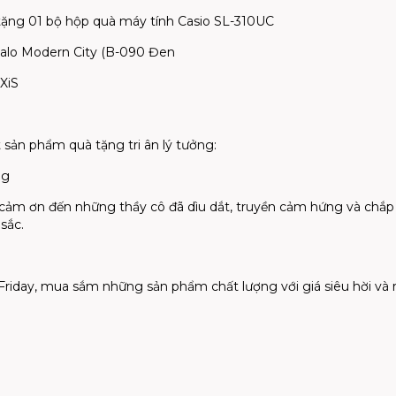
u tặng 01 bộ hộp quà máy tính Casio SL-310UC
 balo Modern City (B-090 Đen
XiS
sản phẩm quà tặng tri ân lý tưởng:
ng
 cảm ơn đến những thầy cô đã dìu dắt, truyền cảm hứng và chắp 
sắc.
iday, mua sắm những sản phẩm chất lượng với giá siêu hời và r