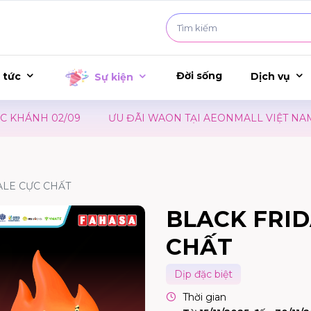
Đời sống
 tức
Dịch vụ
Sự kiện
ÁNH 02/09
ƯU ĐÃI WAON TẠI AEONMALL VIỆT NAM – SỰ
ALE CỰC CHẤT
BLACK FRID
CHẤT
Dịp đặc biệt
Thời gian