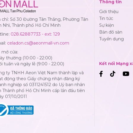
Thông tin
Giới thiệu
Tin tức
a chỉ: Số 30 Đường Tân Thắng, Phường Tân
n Nhì, Thành phố Hồ Chí Minh
Sự kiện
Bản đồ sàn
line:
028.62887733 - ext: 129
Tuyển dụng
ail:
celadon.cs@aeonmall-vn.com
ờ mở cửa:
y thường (10:00 - 22:00)
Kết nối Mạng x
i tuần và ngày lễ (9:00 - 22:00)
ng ty TNHH Aeon Việt Nam thành lập và
ạt động theo Giấy chứng nhận đăng ký
anh nghiệp số 0311241512 do Uỷ ban nhân
 Thành phố Hồ Chí Minh cấp lần đầu tiên
ày 07/10/2011