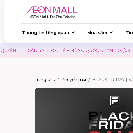
Thông tin tổng quan
Mua sắm
Tin
YỀN
SĂN SALE ĐẠI LỄ – MỪNG QUỐC KHÁNH 02/09
Trang chủ
Khuyến mãi
BLACK FRIDAY | S