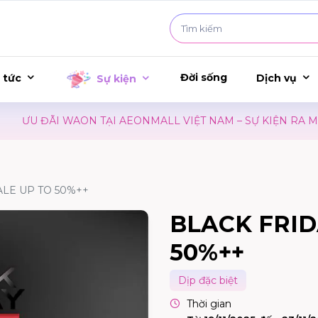
Đời sống
 tức
Dịch vụ
Sự kiện
ƯU ĐÃI WAON TẠI AEONMALL VIỆT NAM – SỰ KIỆN RA MẮT
ALE UP TO 50%++
BLACK FRID
50%++
Dịp đặc biệt
Thời gian