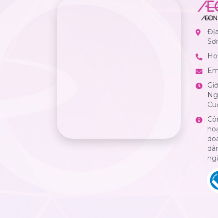
Đị
Sơ
Hot
Em
Gi
Ngà
Cuố
Cô
ho
do
dân
ng