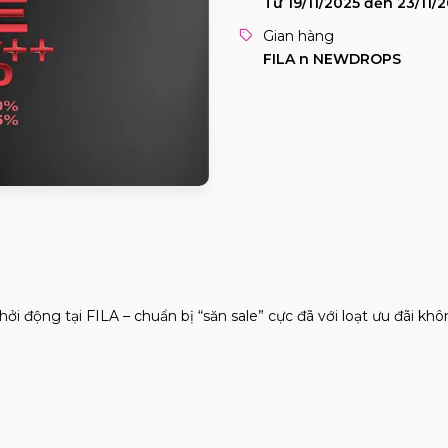
Từ 19/11/2025 đến 23/11/
Gian hàng
FILA n NEWDROPS
i động tại FILA – chuẩn bị “săn sale” cực đã với loạt ưu đãi kh