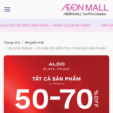
LA | TỰU TRƯỜNG RỘN RÀNG – NHẬN QUÀ KHAI GIẢNG
SĂN SAL
Trang chủ
Khuyến mãi
BLACK FRIDAY – ƯU ĐÃI LÊN ĐẾN 70% TOÀN BỘ SẢN PHẨM