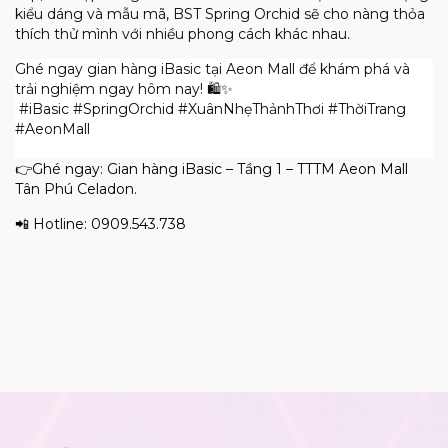
kiểu dáng và mẫu mã, BST Spring Orchid sẽ cho nàng thỏa
thích thử mình với nhiều phong cách khác nhau.
Ghé ngay gian hàng iBasic tại Aeon Mall để khám phá và
trải nghiệm ngay hôm nay! 🛍️✨
#iBasic #SpringOrchid #XuânNhẹThảnhThơi #ThờiTrang
#AeonMall
👉Ghé ngay: Gian hàng iBasic – Tầng 1 – TTTM Aeon Mall
Tân Phú Celadon.
📲 Hotline: 0909.543.738