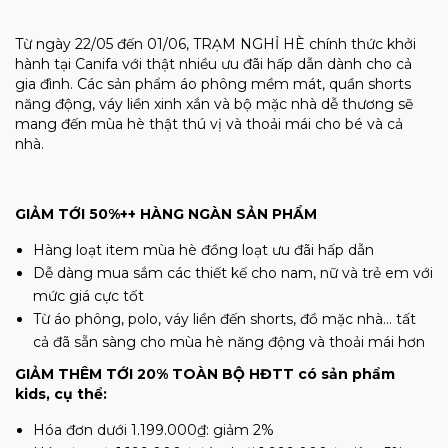
Từ ngày 22/05 đến 01/06, TRẠM NGHỈ HÈ chính thức khởi
hành tại Canifa với thật nhiều ưu đãi hấp dẫn dành cho cả
gia đình. Các sản phẩm áo phông mềm mát, quần shorts
năng động, váy liền xinh xắn và bộ mặc nhà dễ thương sẽ
mang đến mùa hè thật thú vị và thoải mái cho bé và cả
nhà.
GIẢM TỚI 50%++ HÀNG NGÀN SẢN PHẨM
Hàng loạt item mùa hè đồng loạt ưu đãi hấp dẫn
Dễ dàng mua sắm các thiết kế cho nam, nữ và trẻ em với
mức giá cực tốt
Từ áo phông, polo, váy liền đến shorts, đồ mặc nhà… tất
cả đã sẵn sàng cho mùa hè năng động và thoải mái hơn
GIẢM THÊM TỚI 20% TOÀN BỘ HĐTT có sản phẩm
kids, cụ thể:
Hóa đơn dưới 1.199.000₫: giảm 2%