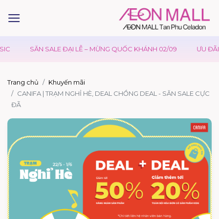
IC
SĂN SALE ĐẠI LỄ – MỪNG QUỐC KHÁNH 02/09
ƯU ĐÃI 
Trang chủ
Khuyến mãi
CANIFA | TRẠM NGHỈ HÈ, DEAL CHỒNG DEAL - SĂN SALE CỰC
ĐÃ