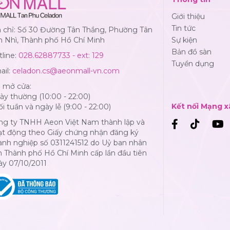
Giới thiệu
Tin tức
a chỉ: Số 30 Đường Tân Thắng, Phường Tân
n Nhì, Thành phố Hồ Chí Minh
Sự kiện
Bản đồ sàn
line:
028.62887733 - ext: 129
Tuyển dụng
ail:
celadon.cs@aeonmall-vn.com
ờ mở cửa:
y thường (10:00 - 22:00)
Kết nối Mạng x
i tuần và ngày lễ (9:00 - 22:00)
ng ty TNHH Aeon Việt Nam thành lập và
ạt động theo Giấy chứng nhận đăng ký
anh nghiệp số 0311241512 do Uỷ ban nhân
 Thành phố Hồ Chí Minh cấp lần đầu tiên
ày 07/10/2011