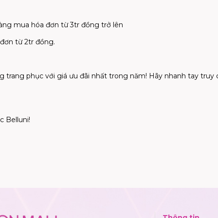
hàng mua hóa
đơ
n t
ừ
3tr
đồ
ng tr
ở
lên
đơ
n t
ừ
2tr
đồ
ng.
g trang ph
ụ
c v
ớ
i giá
ư
u
đ
ãi nh
ấ
t trong n
ă
m! Hãy nhanh tay truy 
c Belluni!
Thông tin