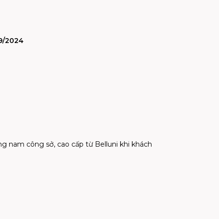
9/2024
ang nam công s
ở
, cao c
ấ
p t
ừ
Belluni khi khách