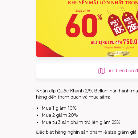
Tìm trên bản 
Nhân d
ị
p Qu
ố
c Khánh 2/9, Belluni hân h
ạ
nh m
hàng
đế
n tham quan và mua s
ắ
m:
Mua 1 gi
ả
m 10%
Mua 2 gi
ả
m 20%
Mua t
ừ
3 s
ả
n ph
ẩ
m tr
ở
lên gi
ả
m 25%
Đặ
c bi
ệ
t hàng nghìn s
ả
n ph
ẩ
m l
ẻ
size gi
ả
m giá