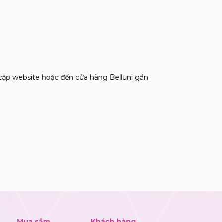
c
ậ
p website ho
ặ
c
đế
n c
ử
a hàng Belluni g
ầ
n
Mua sắm
Khách hàng