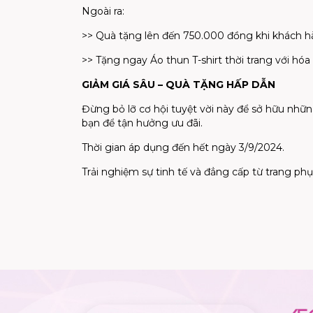
Ngoài ra:
>> Quà t
ặ
ng lên
đế
n 750.000
đồ
ng khi khách 
>> T
ặ
ng ngay Áo thun T-shirt th
ờ
i trang v
ớ
i hóa
GI
Ả
M GIÁ SÂU – QUÀ T
Ặ
NG H
Ấ
P D
Ẫ
N
Đừ
ng b
ỏ
l
ỡ
c
ơ
h
ộ
i tuy
ệ
t v
ờ
i này
để
s
ở
h
ữ
u nh
ữ
n
b
ạ
n
để
t
ậ
n h
ưở
ng
ư
u
đ
ãi.
Th
ờ
i gian áp d
ụ
ng
đế
n h
ế
t ngày 3/9/2024.
Tr
ả
i nghi
ệ
m s
ự
tinh t
ế
và
đẳ
ng c
ấ
p t
ừ
trang ph
ụ