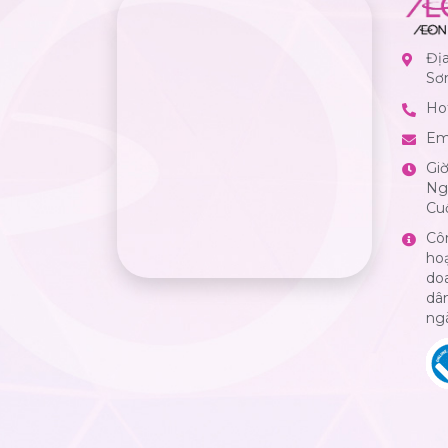
Đị
Sơ
Hot
Em
Gi
Ngà
Cuố
Cô
ho
do
dân
ng