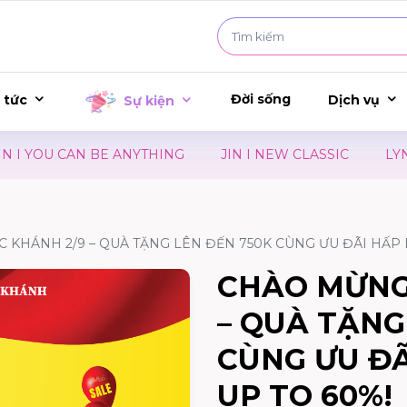
Đời sống
 tức
Dịch vụ
Sự kiện
ING
JIN I NEW CLASSIC
LYN I QUÀ TẶNG CHĂN ĐỘ
KHÁNH 2/9 – QUÀ TẶNG LÊN ĐẾN 750K CÙNG ƯU ĐÃI HẤP 
CHÀO MỪNG
– QUÀ TẶNG
CÙNG ƯU ĐÃ
UP TO 60%!