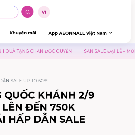
Khuyến mãi
App AEONMALL Việt Nam
C QUYỀN
SĂN SALE ĐẠI LỄ – MỪNG QUỐC KHÁNH 02/09
DẪN SALE UP TO 60%!
 QUỐC KHÁNH 2/9
 LÊN ĐẾN 750K
I HẤP DẪN SALE