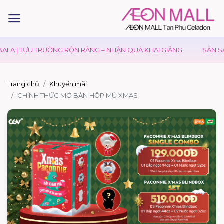
ALA | TỰU TRƯỜNG RỘN RÀNG – NHẬN QUÀ KHAI GIẢNG
SĂN SA
Trang chủ
Khuyến mãi
CHÍNH THỨC MỞ BÁN HỘP MÙ XMAS