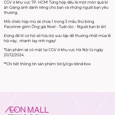
CGV ở khu vực TP. HCM! Từng hộp đều là một món quà bí
ẩn Giáng sinh dành riêng cho bạn và những người bạn yêu
thương.
Mỗi chiếc hộp mù sẽ chứa 1 trong 3 mẫu thú bông
Paconnie gồm Ông già Noel - Tuần lộc - Người bạn bí ẩn!
Đừng để lỡ cơ hội sở hữu bộ sưu tập dễ thương nhất mùa lễ
hội này, nhanh tay rinh ngay!
*Sản phẩm sẽ có mặt tại CGV ở khu vực Hà Nội từ ngày
20/12/2024.
**Chi tiết thông tin sản phẩm: bit.ly/cgv-blind-box