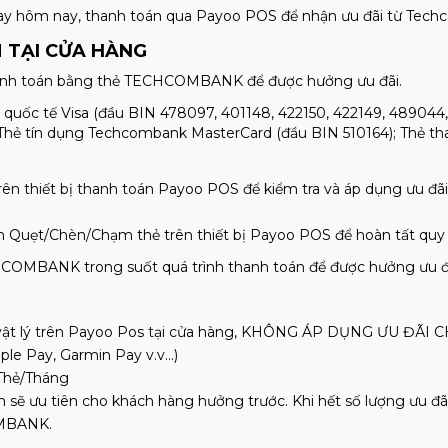
 hôm nay, thanh toán qua Payoo POS để nhận ưu đãi từ Techc
 TẠI CỬA HÀNG
thanh toán bằng thẻ TECHCOMBANK để được hưởng ưu đãi.
c tế Visa (đầu BIN 478097, 401148, 422150, 422149, 489044, 
; Thẻ tín dụng Techcombank MasterCard (đầu BIN 510164); Thẻ 
ên thiết bị thanh toán Payoo POS để kiểm tra và áp dụng ưu đãi.
n Quẹt/Chèn/Chạm thẻ trên thiết bị Payoo POS để hoàn tất quy 
COMBANK trong suốt quá trình thanh toán để được hưởng ưu đã
thẻ vật lý trên Payoo Pos tại cửa hàng, KHÔNG ÁP DỤNG ƯU
e Pay, Garmin Pay v.v...)
/Thẻ/Tháng
n sẽ ưu tiên cho khách hàng hưởng trước. Khi hết số lượng ưu đ
OMBANK.