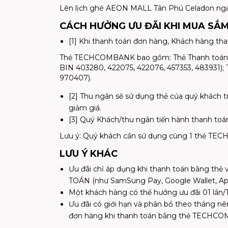
Lên lịch ghé AEON MALL Tân Phú Celadon ngay
CÁCH HƯỞNG ƯU ĐÃI KHI MUA SẮM
[1] Khi thanh toán đơn hàng, Khách hàng 
Thẻ TECHCOMBANK bao gồm: Thẻ Thanh toán quố
BIN 403280, 422075, 422076, 457353, 483931)
970407).
[2] Thu ngân sẽ sử dụng thẻ của quý khách tr
giảm giá.
[3] Quý Khách/thu ngân tiến hành thanh toá
Lưu ý: Quý khách cần sử dụng cùng 1 thẻ TECH
LƯU Ý KHÁC
Ưu đãi chỉ áp dụng khi thanh toán bằng 
TOÁN (như SamSung Pay, Google Wallet, Appl
Một khách hàng có thể hưởng ưu đãi 01 lần
Ưu đãi có giới hạn và phân bổ theo tháng nê
đơn hàng khi thanh toán bằng thẻ TECHC