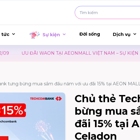
Đời sống
 tức
Dịch vụ
Sự kiện
ƯU ĐÃI WAON TẠI AEONMALL VIỆT NAM – SỰ KIỆN RA
nk tưng bừng mua sắm đầu năm với ưu đãi 15% tại AEON MALL
Chủ thẻ Te
bừng mua s
đãi 15% tại
Celadon