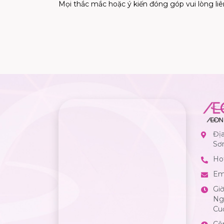
Mọi thắc mắc hoặc ý kiến đóng góp vui lòng liê
Đị
Sơ
Hot
Em
Gi
Ngà
Cuố
Cô