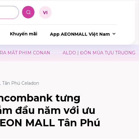
Khuyến mãi
App AEONMALL Việt Nam
 MẮT PHIM CONAN
ALDO | ĐÓN MÙA TỰU TRƯỜNG
J
 Tân Phú Celadon
chcombank tưng
ắm đầu năm với ưu
 AEON MALL Tân Phú