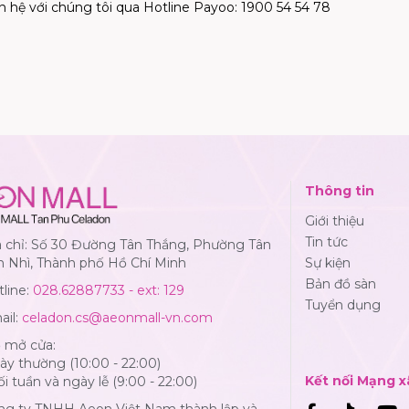
n hệ với chúng tôi qua Hotline Payoo: 1900 54 54 78
Thông tin
Giới thiệu
Tin tức
a chỉ: Số 30 Đường Tân Thắng, Phường Tân
n Nhì, Thành phố Hồ Chí Minh
Sự kiện
Bản đồ sàn
line:
028.62887733 - ext: 129
Tuyển dụng
ail:
celadon.cs@aeonmall-vn.com
ờ mở cửa:
y thường (10:00 - 22:00)
Kết nối Mạng x
i tuần và ngày lễ (9:00 - 22:00)
ng ty TNHH Aeon Việt Nam thành lập và